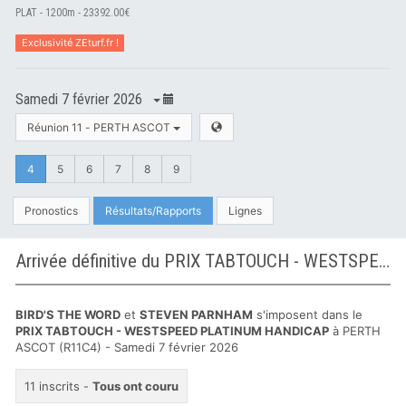
PLAT - 1200m - 23392.00€
Exclusivité ZEturf.fr !
Samedi 7 février 2026
Réunion 11 - PERTH ASCOT
4
5
6
7
8
9
Pronostics
Résultats/Rapports
Lignes
Arrivée définitive du PRIX TABTOUCH - WESTSPEED PLATINUM HANDICAP à PERTH ASCOT
BIRD'S THE WORD
et
STEVEN PARNHAM
s'imposent dans le
PRIX TABTOUCH - WESTSPEED PLATINUM HANDICAP
à PERTH
ASCOT (R11C4) - Samedi 7 février 2026
11 inscrits -
Tous ont couru