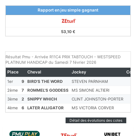
Rapport en jeu simple gagnant
53,10 €
Résultat Pmu - Arrivée R11C4 PRIX TABTOUCH - WESTSPEED
PLATINUM HANDICAP du Samedi 7 février 2026
Place
Cheval
Jockey
Cote
1er
9
BIRD'S THE WORD
STEVEN PARNHAM
2ème
7
ROMMEL'S GODDESS
MS SIMONE ALTIERI
3ème
2
SNIPPY WHICH
CLINT JOHNSTON-PORTER
4ème
6
LATER ALLIGATOR
MS VICTORIA CORVER
Détail des évolutions des cotes