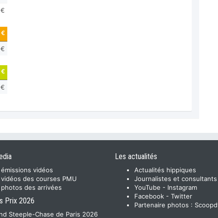
 €
 €
 €
 €
 €
edia
Les actualités
 émissions vidéos
Actualités hippiques
 vidéos des courses PMU
Journalistes et consultants
 photos des arrivées
YouTube
-
Instagram
Facebook
-
Twitter
s Prix 2026
Partenaire photos :
Scoopd
nd Steeple-Chase de Paris 2026