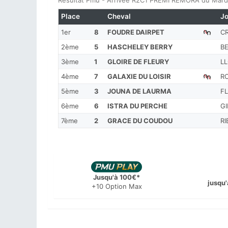
Résultat Pmu - Arrivée R2C1 PREMI REMORA du Mardi
Place
Cheval
J
1er
8
FOUDRE DAIRPET
C
2ème
5
HASCHELEY BERRY
B
3ème
1
GLOIRE DE FLEURY
LL
4ème
7
GALAXIE DU LOISIR
RO
5ème
3
JOUNA DE LAURMA
F
6ème
6
ISTRA DU PERCHE
G
7ème
2
GRACE DU COUDOU
R
Jusqu'à 100€*
jusqu'
+10 Option Max