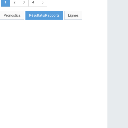
1
2
3
4
5
Pronostics
Résultats/Rapports
Lignes