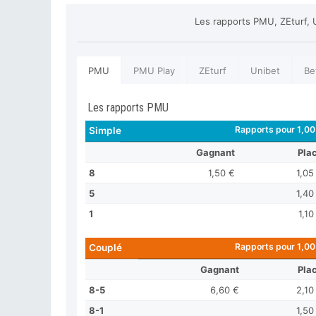
Les rapports PMU, ZEturf, 
PMU
PMU Play
ZEturf
Unibet
Be
Les rapports PMU
Rapports pour 1,00
Simple
Gagnant
Pla
8
1,50 €
1,05
5
1,40
1
1,10
Rapports pour 1,00
Couplé
Gagnant
Pla
8-5
6,60 €
2,10
8-1
1,50