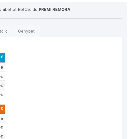
Unibet et BetClic du
PREMI REMORA
tclic
Genybet
 €
cé
 €
 €
 €
 €
cé
 €
 €