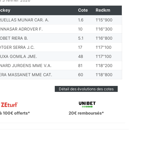
 3 février 2026
ockey
Cote
Redkm
RUELLAS MUNAR CAR. A.
1.6
1'15''900
ENNASAR ADROVER F.
10
1'16''300
OBET RIERA B.
5.1
1'16''800
TGER SERRA J.C.
17
1'17''100
LUXA GOMILA JME.
48
1'17''100
INARD JURGENS MME V.A.
81
1'18''200
IERA MASSANET MME CAT.
60
1'18''800
Détail des évolutions des cotes
à 100€ offerts*
20€ remboursés*