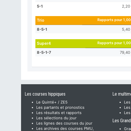
5-1
2,20
Rapports pour 1,00
Trio
8-5-1
5,40
Rapports pour 1,00
Super4
8-5-1-7
79,40
Les courses hippiques
Le multim
Le Quinté+ / ZE5
Les
Les partants et pronostics
Les
Les résultats et rapports
Les
Les sélections du jour
Les Grand
Les lignes des courses du jour
Les archives des courses PMU,
Gra