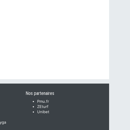
Nos partenaires
Pmu.fr
ZEturf
Unibet
yga