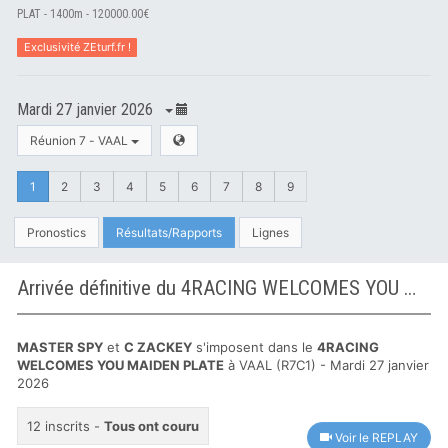
PLAT - 1400m - 120000.00€
Exclusivité ZEturf.fr !
Mardi 27 janvier 2026
Réunion 7 - VAAL
1
2
3
4
5
6
7
8
9
Pronostics
Résultats/Rapports
Lignes
Arrivée définitive du 4RACING WELCOMES YOU MAIDEN PLATE à VAAL
MASTER SPY
et
C ZACKEY
s'imposent dans le
4RACING
WELCOMES YOU MAIDEN PLATE
à VAAL (R7C1) - Mardi 27 janvier
2026
12 inscrits -
Tous ont couru
Voir le REPLAY