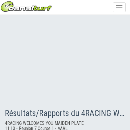
Toggl
navig
Résultats/Rapports du 4RACING WELCOMES YOU MAIDEN PLATE
4RACING WELCOMES YOU MAIDEN PLATE
11:10 - Réunion 7 Course 1 - VAAL