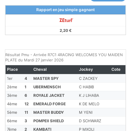
Rapport en jeu simple gagnant
2,20 €
Résultat Pmu - Arrivée R7C1 4RACING WELCOMES YOU MAIDEN
PLATE du Mardi 27 janvier 2026
Place
Cheval
Jockey
Cote
1er
4
MASTER SPY
C ZACKEY
2ème
1
UBERMENSCH
C HABIB
3ème
6
ROYALE JACKET
K J LIHABA
4ème
12
EMERALD FORGE
K DE MELO
5ème
11
MASTER BUDDY
M YENI
6ème
3
POMPEII SHIELD
D SCHWARZ
7ème
2
KAMBATI
P MXOLI