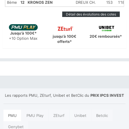
8ème
12
KRONOS ZEN
DREUX CH.
153
1'18''
Détail des évolutions des cotes
Jusqu'à 100€*
jusqu'à 100€
20€ remboursés*
+10 Option Max
offerts*
Les rapports PMU, ZEturf, Unibet et BetClic du
PRIX IPCS INVEST
PMU
PMU Play
ZEturf
Unibet
Betclic
Genybet