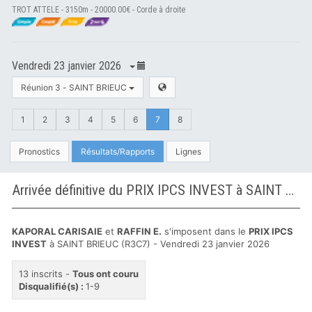
TROT ATTELE - 3150m - 20000.00€ - Corde à droite
Vendredi 23 janvier 2026
Réunion 3 - SAINT BRIEUC
1
2
3
4
5
6
7
8
Pronostics
Résultats/Rapports
Lignes
Arrivée définitive du PRIX IPCS INVEST à SAINT BRIEUC
KAPORAL CARISAIE
et
RAFFIN E.
s'imposent dans le
PRIX IPCS
INVEST
à SAINT BRIEUC (R3C7) - Vendredi 23 janvier 2026
13 inscrits -
Tous ont couru
Disqualifié(s) :
1-9