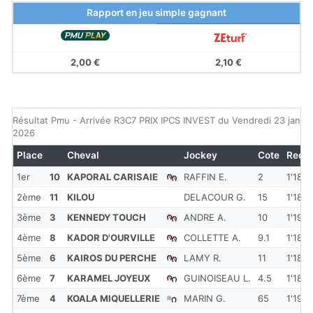
Rapport en jeu simple gagnant
2,00 €
2,10 €
Résultat Pmu - Arrivée R3C7 PRIX IPCS INVEST du Vendredi 23 janvie
2026
Place
Cheval
Jockey
Cote
Redk
1er
10
KAPORAL CARISAIE
RAFFIN E.
2
1'18''
2ème
11
KILOU
DELACOUR G.
15
1'18''
3ème
3
KENNEDY TOUCH
ANDRE A.
10
1'19''
4ème
8
KADOR D'OURVILLE
COLLETTE A.
9.1
1'18''
5ème
6
KAIROS DU PERCHE
LAMY R.
11
1'18''
6ème
7
KARAMEL JOYEUX
GUINOISEAU L.
4.5
1'18''
7ème
4
KOALA MIQUELLERIE
MARIN G.
65
1'19''