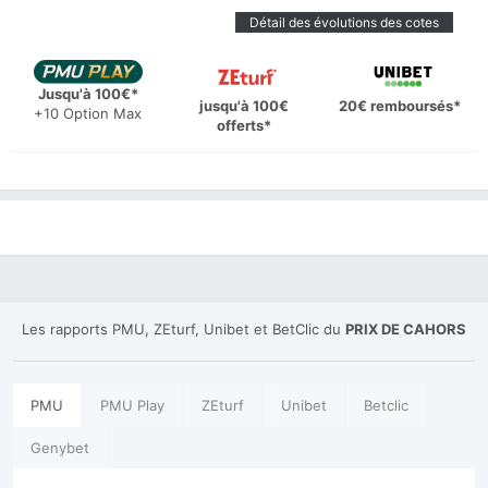
Détail des évolutions des cotes
Jusqu'à 100€*
jusqu'à 100€
20€ remboursés*
+10 Option Max
offerts*
Les rapports PMU, ZEturf, Unibet et BetClic du
PRIX DE CAHORS
PMU
PMU Play
ZEturf
Unibet
Betclic
Genybet