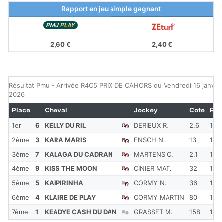
Rapport en jeu simple gagnant
2,60 €
2,40 €
Résultat Pmu - Arrivée R4C5 PRIX DE CAHORS du Vendredi 16 janvie
2026
Place
Cheval
Jockey
Cote
Re
1er
6
KELLY DU RIL
DERIEUX R.
2.6
1'15
2ème
3
KARA MARIS
ENSCH N.
13
1'16
3ème
7
KALAGA DU CADRAN
MARTENS C.
2.1
1'16
4ème
9
KISS THE MOON
CINIER MAT.
32
1'16
5ème
5
KAIPIRINHA
CORMY N.
36
1'16
6ème
4
KLAIRE DE PLAY
CORMY MARTIN
80
1'17
7ème
1
KEADYE CASH DU DAN
GRASSET M.
158
1'18