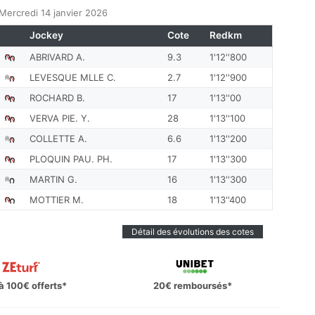
ercredi 14 janvier 2026
Jockey
Cote
Redkm
ABRIVARD A.
9.3
1'12''800
LEVESQUE MLLE C.
2.7
1'12''900
ROCHARD B.
17
1'13''00
VERVA PIE. Y.
28
1'13''100
COLLETTE A.
6.6
1'13''200
PLOQUIN PAU. PH.
17
1'13''300
MARTIN G.
16
1'13''300
MOTTIER M.
18
1'13''400
Détail des évolutions des cotes
à 100€ offerts*
20€ remboursés*