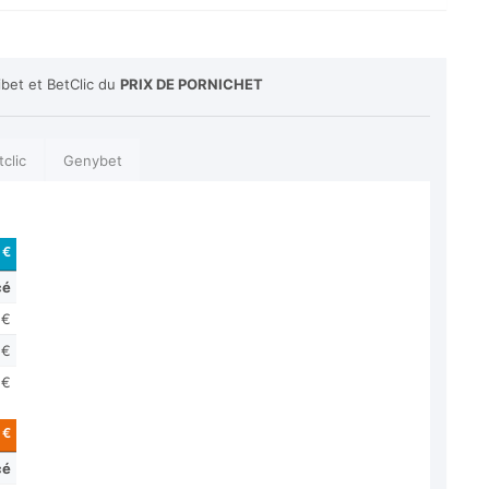
ibet et BetClic du
PRIX DE PORNICHET
tclic
Genybet
 €
cé
 €
 €
 €
 €
cé