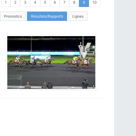
1
2
3
4
5
6
7
8
9
10
Pronostics
Résultats/Rapports
Lignes