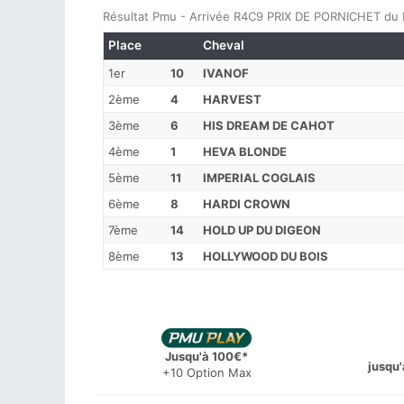
Résultat Pmu - Arrivée R4C9 PRIX DE PORNICHET du M
Place
Cheval
1er
10
IVANOF
2ème
4
HARVEST
3ème
6
HIS DREAM DE CAHOT
4ème
1
HEVA BLONDE
5ème
11
IMPERIAL COGLAIS
6ème
8
HARDI CROWN
7ème
14
HOLD UP DU DIGEON
8ème
13
HOLLYWOOD DU BOIS
Jusqu'à 100€*
jusqu'
+10 Option Max