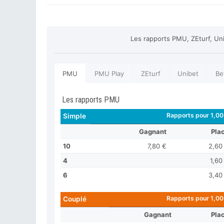
Les rapports PMU, ZEturf, Un
PMU
PMU Play
ZEturf
Unibet
Be
Les rapports PMU
Rapports pour 1,00
Simple
Gagnant
Pla
10
7,80 €
2,60
4
1,60
6
3,40
Rapports pour 1,00
Couplé
Gagnant
Pla