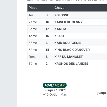
Résultat Pmu - Arrivée R8C4 PRIX GASTON BRUNET d
Place
Cheval
1er
3
KOLOSSE
2ème
16
KAISER DE CESNY
3ème
17
KANEM
4ème
15
KILOU
5ème
6
KAID BOURGEOIS
6ème
14
KING BLACK DANOVER
7ème
8
KIFF DU MANOLET
8ème
2
KRONOS DES LANDES
Jusqu'à 100€*
jusqu'
+10 Option Max