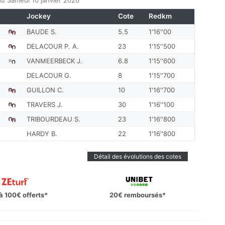
u Samedi 10 janvier 2026
Jockey
Cote
Redkm
BAUDE S.
5.5
1'16''00
DELACOUR P. A.
23
1'15''500
VANMEERBECK J.
6.8
1'15''600
DELACOUR G.
8
1'15''700
GUILLON C.
10
1'16''700
TRAVERS J.
30
1'16''100
TRIBOURDEAU S.
23
1'16''800
HARDY B.
22
1'16''800
Détail des évolutions des cotes
à 100€ offerts*
20€ remboursés*