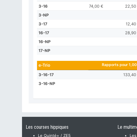
3-16
74,00 €
22,50
3-NP
3-17
12,40
16-17
28,90
16-NP
17-NP
Rapports pour 1,00
e-Trio
3-16-17
133,40
3-16-NP
Les courses hippiques
Le multim
Le Quinté+ / ZE5
Les