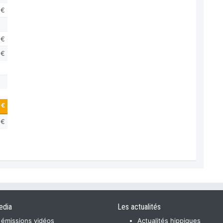
 €
 €
 €
 €
 €
edia
Les actualités
 émissions vidéos
Actualités hippiques