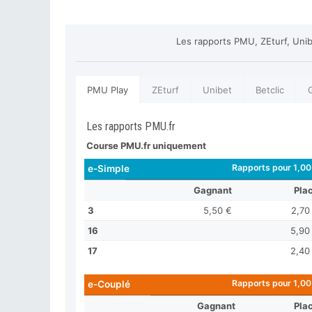
Les rapports PMU, ZEturf, Unib
PMU Play
ZEturf
Unibet
Betclic
Les rapports PMU.fr
Course PMU.fr uniquement
Rapports pour 1,00
e-Simple
Gagnant
Pla
3
5,50 €
2,70
16
5,90
17
2,40
Rapports pour 1,00
e-Couplé
Gagnant
Pla