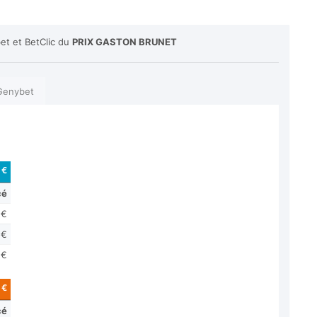
et et BetClic du
PRIX GASTON BRUNET
Genybet
 €
cé
 €
 €
 €
 €
cé