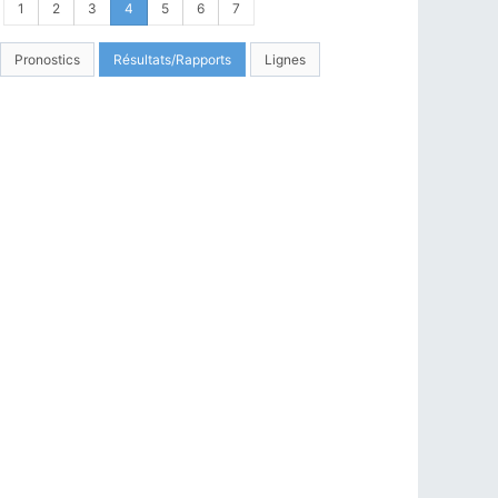
1
2
3
4
5
6
7
Pronostics
Résultats/Rapports
Lignes