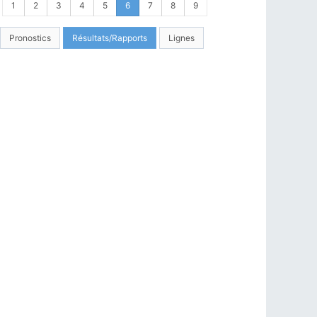
1
2
3
4
5
6
7
8
9
Pronostics
Résultats/Rapports
Lignes