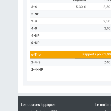
2-4
5,30 €
2,30
2-NP
2-9
2,50
4-9
3,10
4-NP
9-NP
Rapports pour 1,00
e-Trio
2-4-9
7,40
2-4-NP
Les courses hippiques
Le multim