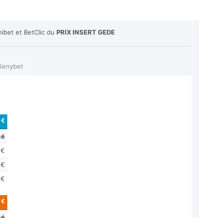
ibet et BetClic du
PRIX INSERT GEDE
Genybet
 €
cé
 €
 €
 €
 €
cé