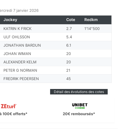
rcredi 7 janvier 2026
Jockey
Cote
Redkm
KATRIN K FRICK
2.7
1'14''500
ULF OHLSSON
5.4
JONATHAN BARDUN
6.1
JOHAN WIMAN
20
ALEXANDER KELM
20
PETER G NORMAN
21
FREDRIK PEDERSEN
45
Détail des évolutions des cotes
à 100€ offerts*
20€ remboursés*