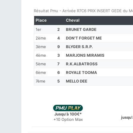
Résultat Pmu - Arrivée R7C6 PRIX INSERT GEDE du Me
Place
Cheval
1er
2
BRUNET GARDE
2ème
4
DON'T FORGET ME
3ème
9
BLYGER S.R.P.
4ème
3
MARJONS MIRAMIS
5ème
7
R.K.ALBATROSS
6ème
6
ROYALE TOOMA
7ème
5
MELLO DEE
Jusqu'à 100€*
jusqu'
+10 Option Max