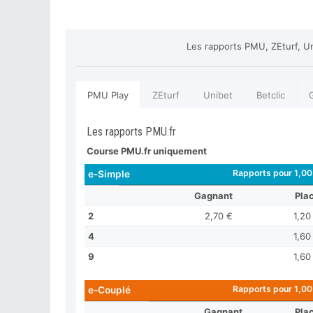
Les rapports PMU, ZEturf, Un
PMU Play
ZEturf
Unibet
Betclic
Les rapports PMU.fr
Course PMU.fr uniquement
Rapports pour 1,00
e-Simple
Gagnant
Pla
2
2,70 €
1,20
4
1,60
9
1,60
Rapports pour 1,00
e-Couplé
Gagnant
Pla