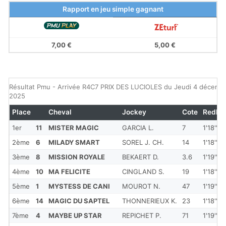
Rapport en jeu simple gagnant
7,00 €
5,00 €
Résultat Pmu - Arrivée R4C7 PRIX DES LUCIOLES du Jeudi 4 décemb
2025
Place
Cheval
Jockey
Cote
Redkm
1er
11
MISTER MAGIC
GARCIA L.
7
1'18''00
2ème
6
MILADY SMART
SOREL J. CH.
14
1'18''8
3ème
8
MISSION ROYALE
BEKAERT D.
3.6
1'19''10
4ème
10
MA FELICITE
CINGLAND S.
19
1'18''5
5ème
1
MYSTESS DE CANI
MOUROT N.
47
1'19''5
6ème
14
MAGIC DU SAPTEL
THONNERIEUX K.
23
1'18''8
7ème
4
MAYBE UP STAR
REPICHET P.
71
1'19''5