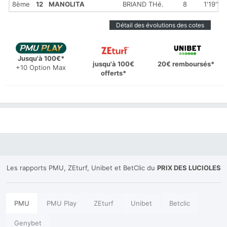
8ème
12
MANOLITA
BRIAND THé.
8
1'19''10
Détail des évolutions des cotes
Jusqu'à 100€*
jusqu'à 100€
20€ remboursés*
+10 Option Max
offerts*
Les rapports PMU, ZEturf, Unibet et BetClic du
PRIX DES LUCIOLES
PMU
PMU Play
ZEturf
Unibet
Betclic
Genybet