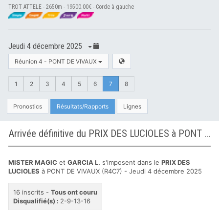
TROT ATTELE - 2650m - 19500.00€ - Corde à gauche
Jeudi 4 décembre 2025
Réunion 4 - PONT DE VIVAUX
1
2
3
4
5
6
7
8
Pronostics
Résultats/Rapports
Lignes
Arrivée définitive du PRIX DES LUCIOLES à PONT DE VIVAUX
MISTER MAGIC
et
GARCIA L.
s'imposent dans le
PRIX DES
LUCIOLES
à PONT DE VIVAUX (R4C7) - Jeudi 4 décembre 2025
16 inscrits -
Tous ont couru
Disqualifié(s) :
2-9-13-16