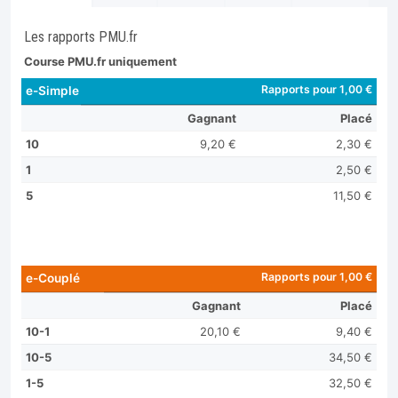
Les rapports PMU.fr
Course PMU.fr uniquement
Rapports pour 1,00 €
e-Simple
Gagnant
Placé
10
9,20 €
2,30 €
1
2,50 €
5
11,50 €
Rapports pour 1,00 €
e-Couplé
Gagnant
Placé
10-1
20,10 €
9,40 €
10-5
34,50 €
1-5
32,50 €