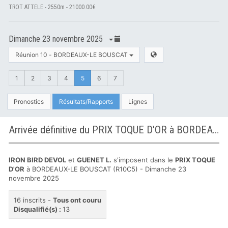
TROT ATTELE - 2550m - 21000.00€
Dimanche 23 novembre 2025
Réunion 10 - BORDEAUX-LE BOUSCAT
1
2
3
4
5
6
7
Pronostics
Résultats/Rapports
Lignes
Arrivée définitive du PRIX TOQUE D'OR à BORDEAUX-LE BOUSCAT
IRON BIRD DEVOL
et
GUENET L.
s'imposent dans le
PRIX TOQUE
D'OR
à BORDEAUX-LE BOUSCAT (R10C5) - Dimanche 23
novembre 2025
16 inscrits -
Tous ont couru
Disqualifié(s) :
13