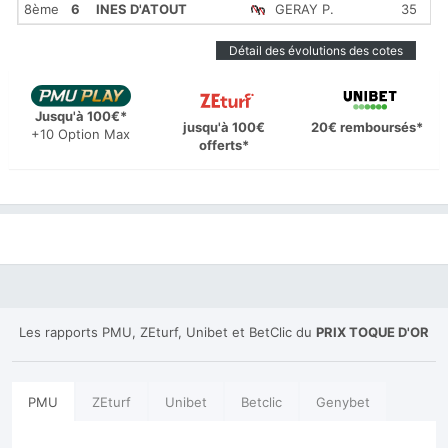
8ème
6
INES D'ATOUT
GERAY P.
35
1
Détail des évolutions des cotes
Jusqu'à 100€*
jusqu'à 100€
20€ remboursés*
+10 Option Max
offerts*
Les rapports PMU, ZEturf, Unibet et BetClic du
PRIX TOQUE D'OR
PMU
ZEturf
Unibet
Betclic
Genybet