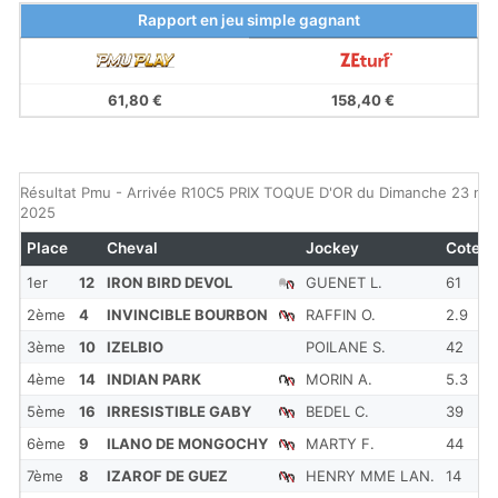
Rapport en jeu simple gagnant
61,80 €
158,40 €
Résultat Pmu - Arrivée R10C5 PRIX TOQUE D'OR du Dimanche 23 no
2025
Place
Cheval
Jockey
Cote
1er
12
IRON BIRD DEVOL
GUENET L.
61
1
2ème
4
INVINCIBLE BOURBON
RAFFIN O.
2.9
1
3ème
10
IZELBIO
POILANE S.
42
1
4ème
14
INDIAN PARK
MORIN A.
5.3
1
5ème
16
IRRESISTIBLE GABY
BEDEL C.
39
1
6ème
9
ILANO DE MONGOCHY
MARTY F.
44
1
7ème
8
IZAROF DE GUEZ
HENRY MME LAN.
14
1