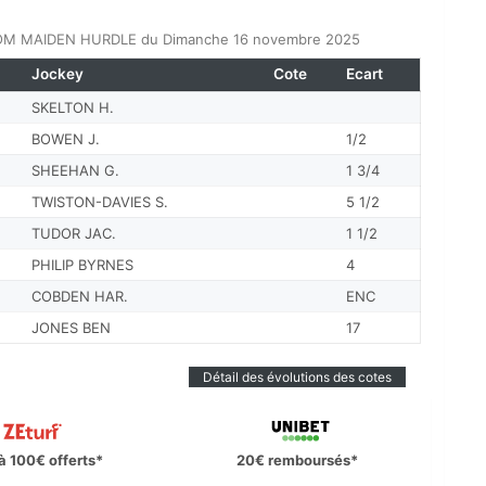
COM MAIDEN HURDLE du Dimanche 16 novembre 2025
Jockey
Cote
Ecart
SKELTON H.
BOWEN J.
1/2
SHEEHAN G.
1 3/4
TWISTON-DAVIES S.
5 1/2
TUDOR JAC.
1 1/2
PHILIP BYRNES
4
COBDEN HAR.
ENC
JONES BEN
17
Détail des évolutions des cotes
à 100€ offerts*
20€ remboursés*