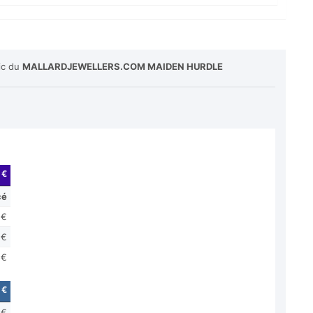
lic du
MALLARDJEWELLERS.COM MAIDEN HURDLE
 €
cé
 €
 €
 €
 €
 €