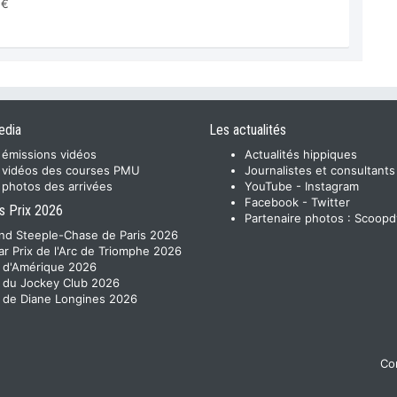
 €
edia
Les actualités
 émissions vidéos
Actualités hippiques
 vidéos des courses PMU
Journalistes et consultants
 photos des arrivées
YouTube
-
Instagram
Facebook
-
Twitter
s Prix 2026
Partenaire photos :
Scoopd
nd Steeple-Chase de Paris 2026
ar Prix de l'Arc de Triomphe 2026
x d'Amérique 2026
x du Jockey Club 2026
x de Diane Longines 2026
Con