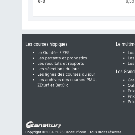
6-3
6,50
Les courses hippiques
Le multim
Le Quinté+ / ZE5
Les
Les partants et pronostics
Les
Les résultats et rapports
Les
Les sélections du jour
Les Grand
Les lignes des courses du jour
Les archives des courses PMU,
Gra
ZEturf et BetClic
Qat
Pri
Pri
Pri
Copyright ©2004-2026 Canalturf.com - Tous droits réservés