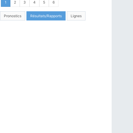
1
2
3
4
5
6
Pronostics
Résultats/Rapports
Lignes