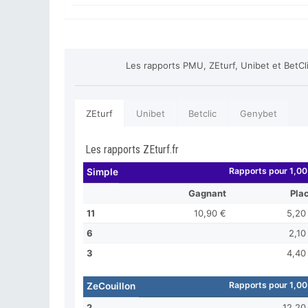
Les rapports PMU, ZEturf, Unibet et BetC
ZEturf
Unibet
Betclic
Genybet
Les rapports ZEturf.fr
Rapports pour 1,00
Simple
Gagnant
Pla
11
10,90 €
5,20
6
2,10
3
4,40
Rapports pour 1,00
ZeCouillon
2
12,20