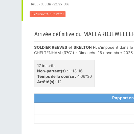
HAIES - 3300m - 22727.00€
Exclusivité ZEturf.fr !
Arrivée définitive du MALLARDJEWE
SOLDIER REEVES
et
SKELTON H.
s'imposent dans l
CHELTENHAM (R7C1) - Dimanche 16 novembre 2025
17 inscrits
Non-partant(s) :
1-13-16
Temps de la course :
4'06''30
Arrêté(s) :
12
Rapport en