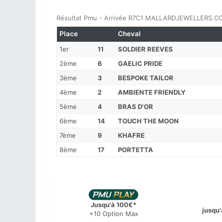
Résultat Pmu - Arrivée R7C1 MALLARDJEWELLERS.
Place
Cheval
1er
11
SOLDIER REEVES
2ème
6
GAELIC PRIDE
3ème
3
BESPOKE TAILOR
4ème
2
AMBIENTE FRIENDLY
5ème
4
BRAS D'OR
6ème
14
TOUCH THE MOON
7ème
9
KHAFRE
8ème
17
PORTETTA
Jusqu'à 100€*
jusqu'
+10 Option Max