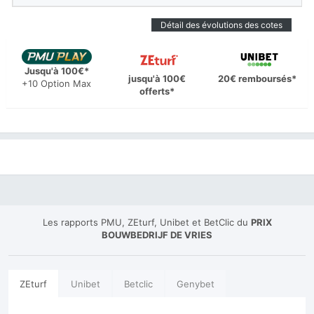
Détail des évolutions des cotes
Jusqu'à 100€*
jusqu'à 100€
20€ remboursés*
+10 Option Max
offerts*
Les rapports PMU, ZEturf, Unibet et BetClic du
PRIX
BOUWBEDRIJF DE VRIES
ZEturf
Unibet
Betclic
Genybet