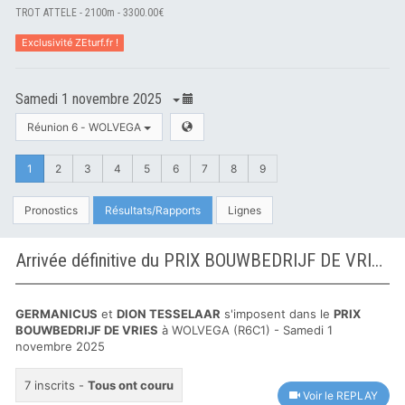
TROT ATTELE - 2100m - 3300.00€
Exclusivité ZEturf.fr !
Samedi 1 novembre 2025
Réunion 6 - WOLVEGA
1
2
3
4
5
6
7
8
9
Pronostics
Résultats/Rapports
Lignes
Arrivée définitive du PRIX BOUWBEDRIJF DE VRIES à WOLVEGA
GERMANICUS
et
DION TESSELAAR
s'imposent dans le
PRIX
BOUWBEDRIJF DE VRIES
à WOLVEGA (R6C1) - Samedi 1
novembre 2025
7 inscrits -
Tous ont couru
Voir le REPLAY