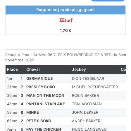
Rapport en jeu simple gagnant
1,70 €
Résultat Pmu - Arrivée R6C1 PRIX BOUWBEDRIJF DE VRIES du Samedi
novembre 2025
Place
Cheval
Jockey
Cote
1er
1
GERMANICUS
DION TESSELAAR
2ème
7
PRESLEY BOKO
MICHEL ROTHENGATTER
3ème
3
MAN ON THE MOON
ROBIN BAKKER
4ème
4
PANTANI STARLAKE
TOM KOOYMAN
5ème
6
MINKE
JOHN DEKKER
6ème
2
PETE S BOKO
ANDRé BAKKER
7ème
5
PAY THE CHICKEN
HUGO LANGEWEG