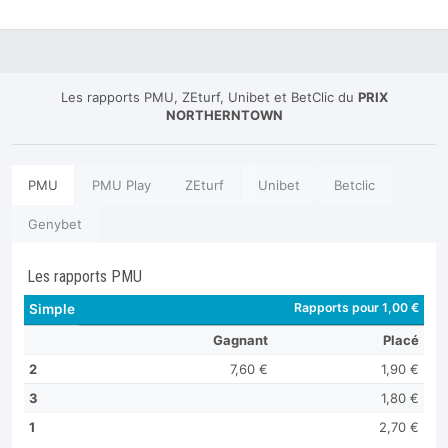
Les rapports PMU, ZEturf, Unibet et BetClic du
PRIX
NORTHERNTOWN
PMU
PMU Play
ZEturf
Unibet
Betclic
Genybet
Les rapports PMU
Rapports pour 1,00 €
Simple
Gagnant
Placé
2
7,60 €
1,90 €
3
1,80 €
1
2,70 €