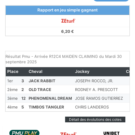
Rapport en jeu simple gagnant
6,20 €
Résultat Pmu - Arrivée R12C4 MAIDEN CLAIMING du Mardi 30
septembre 2025
Place
Cheval
Jockey
Cot
1er
3
JACK RABBIT
JOSEPH ROCCO, JR.
2ème
2
OLD TRACE
RODNEY A. PRESCOTT
3ème
12
PHENOMENAL DREAM
JOSE RAMOS GUTIERREZ
4ème
5
TIMBOS TANGLER
CHRIS LANDEROS
Détail des évolutions des cotes