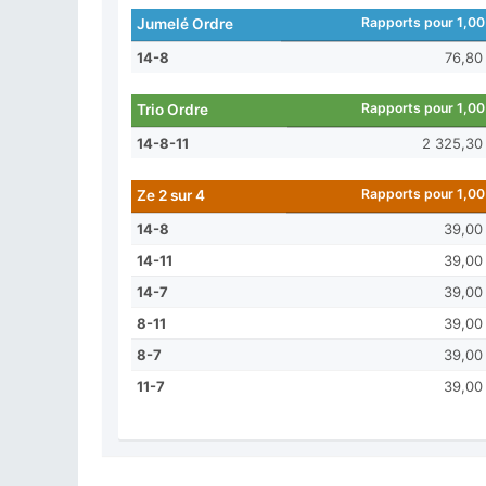
Rapports pour 1,00
Jumelé Ordre
14-8
76,80
Rapports pour 1,00
Trio Ordre
14-8-11
2 325,30
Rapports pour 1,00
Ze 2 sur 4
14-8
39,00
14-11
39,00
14-7
39,00
8-11
39,00
8-7
39,00
11-7
39,00