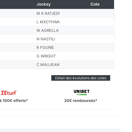
Jockey
Cote
M K KATJEDI
L MXOTHWA
W AGRELLA
N NASTILI
R FOURIE
G WRIGHT
C MAUJEAN
Détail des évolutions des cotes
à 100€ offerts*
20€ remboursés*