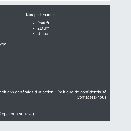
Nos partenaires
Pmu.fr
ZEturf
Unibet
yga
ditions générales d'utisation
-
Politique de confidentialité
Contactez-nous
(Appel non surtaxé)