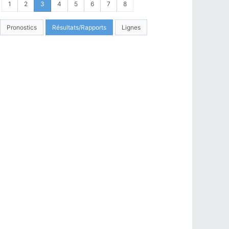
1
2
3
4
5
6
7
8
Pronostics
Résultats/Rapports
Lignes