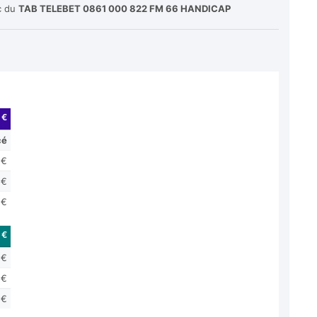
ic du
TAB TELEBET 0861 000 822 FM 66 HANDICAP
 €
cé
 €
 €
 €
 €
 €
 €
 €