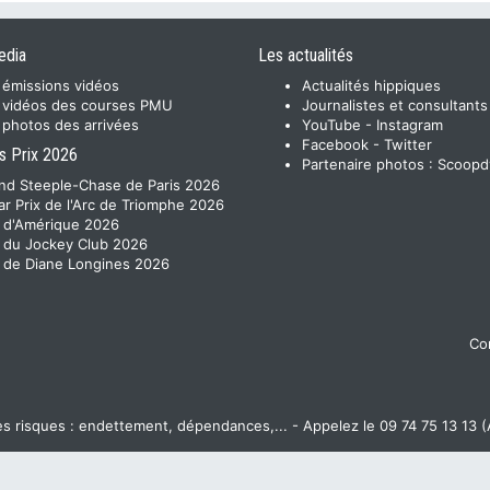
edia
Les actualités
 émissions vidéos
Actualités hippiques
 vidéos des courses PMU
Journalistes et consultants
 photos des arrivées
YouTube
-
Instagram
Facebook
-
Twitter
s Prix 2026
Partenaire photos :
Scoopd
nd Steeple-Chase de Paris 2026
ar Prix de l'Arc de Triomphe 2026
x d'Amérique 2026
x du Jockey Club 2026
x de Diane Longines 2026
Con
 risques : endettement, dépendances,... - Appelez le 09 74 75 13 13 