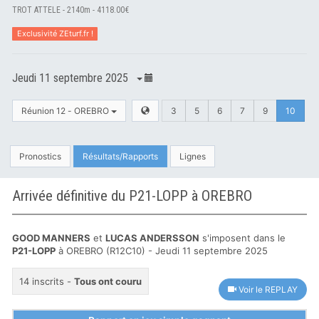
TROT ATTELE - 2140m - 4118.00€
Exclusivité ZEturf.fr !
Jeudi 11 septembre 2025
Réunion 12 - OREBRO
3
5
6
7
9
10
Pronostics
Résultats/Rapports
Lignes
Arrivée définitive du P21-LOPP à OREBRO
GOOD MANNERS
et
LUCAS ANDERSSON
s'imposent dans le
P21-LOPP
à OREBRO (R12C10) - Jeudi 11 septembre 2025
14 inscrits -
Tous ont couru
Voir le REPLAY