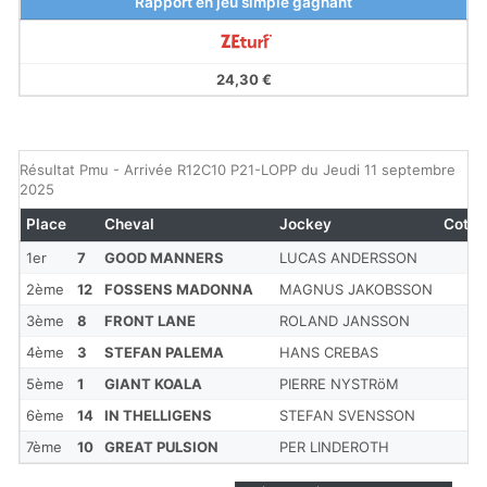
Rapport en jeu simple gagnant
24,30 €
Résultat Pmu - Arrivée R12C10 P21-LOPP du Jeudi 11 septembre
2025
Place
Cheval
Jockey
Cote
1er
7
GOOD MANNERS
LUCAS ANDERSSON
2ème
12
FOSSENS MADONNA
MAGNUS JAKOBSSON
3ème
8
FRONT LANE
ROLAND JANSSON
4ème
3
STEFAN PALEMA
HANS CREBAS
5ème
1
GIANT KOALA
PIERRE NYSTRöM
6ème
14
IN THELLIGENS
STEFAN SVENSSON
7ème
10
GREAT PULSION
PER LINDEROTH