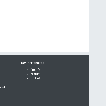
Nos partenaires
Pmu.fr
ZEturf
Unibet
yga