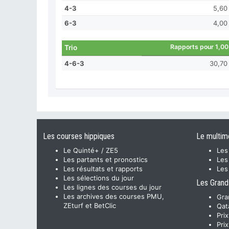
4-3
5,60
6-3
4,00
Rapports pour 1,00
Trio
4-6-3
30,70
Les courses hippiques
Le multim
Le Quinté+ / ZE5
Les
Les partants et pronostics
Les
Les résultats et rapports
Les
Les sélections du jour
Les Grand
Les lignes des courses du jour
Les archives des courses PMU,
Gra
ZEturf et BetClic
Qat
Pri
Pri