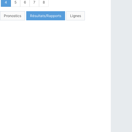
4
5
6
7
8
Pronostics
Résultats/Rapports
Lignes