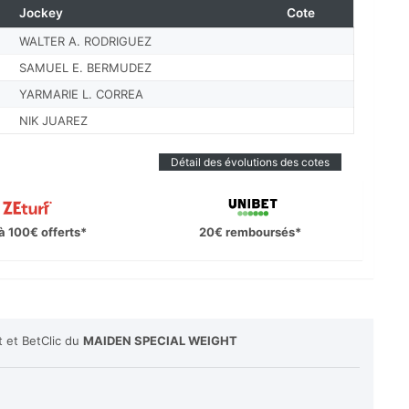
Jockey
Cote
WALTER A. RODRIGUEZ
SAMUEL E. BERMUDEZ
YARMARIE L. CORREA
NIK JUAREZ
Détail des évolutions des cotes
à 100€ offerts*
20€ remboursés*
t et BetClic du
MAIDEN SPECIAL WEIGHT