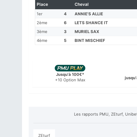
Place
Cheval
1er
4
ANNIE'S ALLIE
2ème
6
LETS SHANCE IT
3ème
3
MURIEL SAX
4ème
5
BINT MISCHIEF
Jusqu'à 100€*
jusqu'
+10 Option Max
Les rapports PMU, ZEturf, Unibe
ZEturf