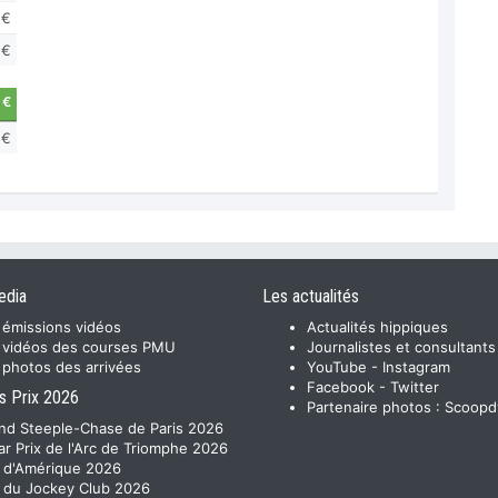
 €
 €
 €
 €
edia
Les actualités
 émissions vidéos
Actualités hippiques
 vidéos des courses PMU
Journalistes et consultants
 photos des arrivées
YouTube
-
Instagram
Facebook
-
Twitter
s Prix 2026
Partenaire photos :
Scoopd
nd Steeple-Chase de Paris 2026
ar Prix de l'Arc de Triomphe 2026
x d'Amérique 2026
x du Jockey Club 2026