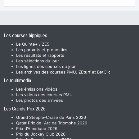
Les courses hippiques
Le Quinté+ / ZE5
Les partants et pronostics
Les résultats et rapports
Les sélections du jour
Les lignes des courses du jour
Les archives des courses PMU, ZEturf et BetClic
Le multimedia
Les émissions vidéos
Les vidéos des courses PMU
Les photos des arrivées
Les Grands Prix 2026
Grand Steeple-Chase de Paris 2026
Qatar Prix de l'Arc de Triomphe 2026
Prix d'Amérique 2026
Prix du Jockey Club 2026