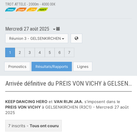
TROT ATTELE - 2000m - 4000.00€
Mercredi 27 août 2025
Réunion 3 - GELSENKIRCHEN
1
2
3
4
5
6
7
Pronostics
Résultats/Rapports
Lignes
Arrivée définitive du PREIS VON VICHY à GELSENKIRCHEN
KEEP DANCING HERO
et
VAN RIJN JAA.
s'imposent dans le
PREIS VON VICHY
à GELSENKIRCHEN (R3C1) - Mercredi 27 août
2025
7 inscrits -
Tous ont couru