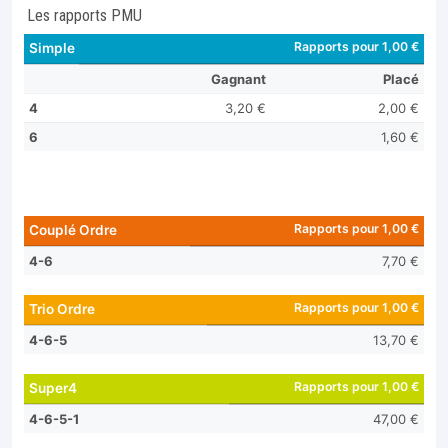
Les rapports PMU
Rapports pour 1,00 €
Simple
Gagnant
Placé
4
3,20 €
2,00 €
6
1,60 €
Rapports pour 1,00 €
Couplé Ordre
4-6
7,70 €
Rapports pour 1,00 €
Trio Ordre
4-6-5
13,70 €
Rapports pour 1,00 €
Super4
4-6-5-1
47,00 €