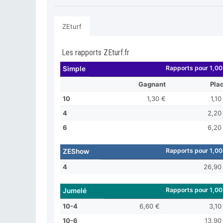
ZEturf
Les rapports ZEturf.fr
Rapports pour 1,00
Simple
Gagnant
Pla
10
1,30 €
1,10
4
2,20
6
6,20
Rapports pour 1,00
ZEShow
4
26,90
Rapports pour 1,00
Jumelé
10-4
6,60 €
3,10
10-6
13,90