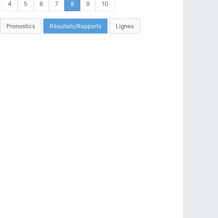
4
5
6
7
8
9
10
Pronostics
Résultats/Rapports
Lignes