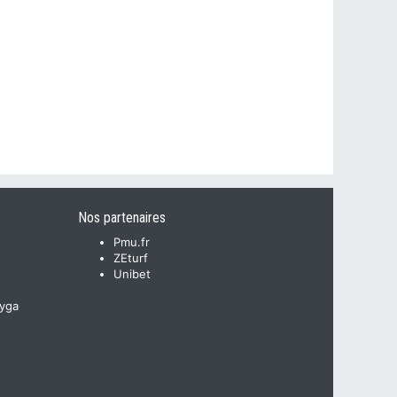
Nos partenaires
Pmu.fr
ZEturf
Unibet
yga