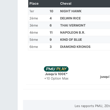
Place
Cheval
1er
10
NIGHT HAWK
2ème
4
DELWIN RICE
3ème
6
THAI VERMONT
4ème
11
NAPOLEON B.R.
5ème
9
KIND OF BLUE
6ème
3
DIAMOND KRONOS
Jusqu'à 100€*
jusqu'
+10 Option Max
Les rapports PMU, ZEtu