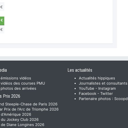
 €
 €
 €
edia
Les actualités
 émissions vidéos
Actualités hippiques
 vidéos des courses PMU
Journalistes et consultants
 photos des arrivées
YouTube
-
Instagram
Facebook
-
Twitter
s Prix 2026
Partenaire photos :
Scoopd
nd Steeple-Chase de Paris 2026
ar Prix de l'Arc de Triomphe 2026
x d'Amérique 2026
x du Jockey Club 2026
x de Diane Longines 2026