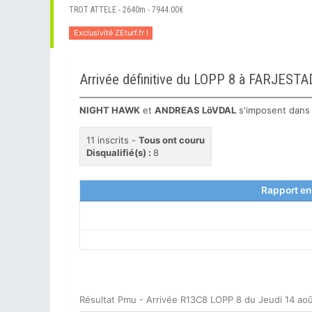
TROT ATTELE - 2640m - 7944.00€
Exclusivité ZEturf.fr !
Arrivée définitive du LOPP 8 à FARJESTA
NIGHT HAWK
et
ANDREAS LöVDAL
s'imposent dans
11 inscrits -
Tous ont couru
Disqualifié(s) :
8
Rapport en
Résultat Pmu - Arrivée R13C8 LOPP 8 du Jeudi 14 ao