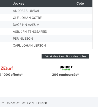
Jockey
Cote
ANDREAS LöVDAL
OLE JOHAN ÖSTRE
DAGFINN AARUM
ÅSBJöRN TENGSAREID
PER NILSSON
CARL JOHAN JEPSON
Détail des évolutions des cotes
à 100€ offerts*
20€ remboursés*
rf, Unibet et BetClic du
LOPP 8