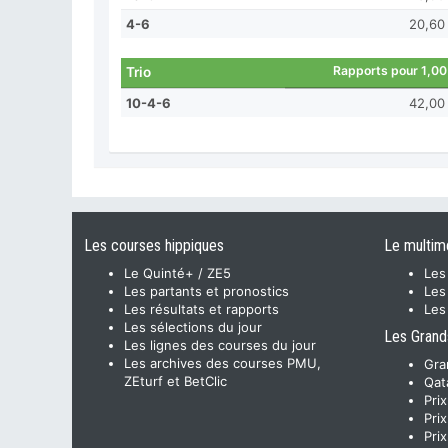
4-6
20,60
Rapports pour 1,00
Trio
10-4-6
42,00
Les courses hippiques
Le multim
Le Quinté+ / ZE5
Les
Les partants et pronostics
Les
Les résultats et rapports
Les
Les sélections du jour
Les Grand
Les lignes des courses du jour
Les archives des courses PMU,
Gra
ZEturf et BetClic
Qat
Pri
Pri
Pri