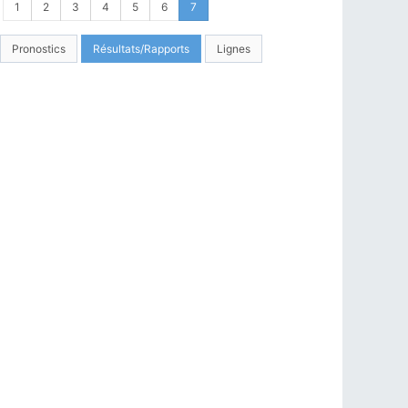
1
2
3
4
5
6
7
Pronostics
Résultats/Rapports
Lignes