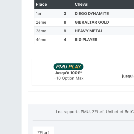
Place
Cheval
1er
3
DIEGO DYNAMITE
2ème
8
GIBRALTAR GOLD
3ème
9
HEAVY METAL
4ème
4
BIG PLAYER
Jusqu'à 100€*
jusqu'
+10 Option Max
Les rapports PMU, ZEturf, Unibet et BetC
ZEturf