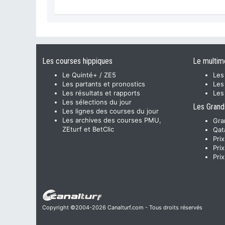
Les courses hippiques
Le multim
Le Quinté+ / ZE5
Les
Les partants et pronostics
Les
Les résultats et rapports
Les
Les sélections du jour
Les Grand
Les lignes des courses du jour
Les archives des courses PMU,
Gra
ZEturf et BetClic
Qat
Pri
Pri
Pri
Copyright ©2004-2026 Canalturf.com - Tous droits réservés