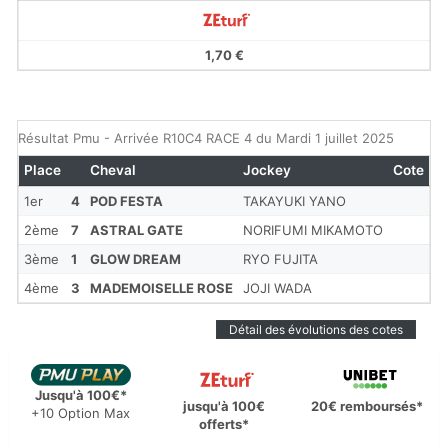
1,70 €
Résultat Pmu - Arrivée R10C4 RACE 4 du Mardi 1 juillet 2025
Place
Cheval
Jockey
Cote
1er
4
POD FESTA
TAKAYUKI YANO
2ème
7
ASTRAL GATE
NORIFUMI MIKAMOTO
3ème
1
GLOW DREAM
RYO FUJITA
4ème
3
MADEMOISELLE ROSE
JOJI WADA
Détail des évolutions des cotes
Jusqu'à 100€*
jusqu'à 100€
20€ remboursés*
+10 Option Max
offerts*