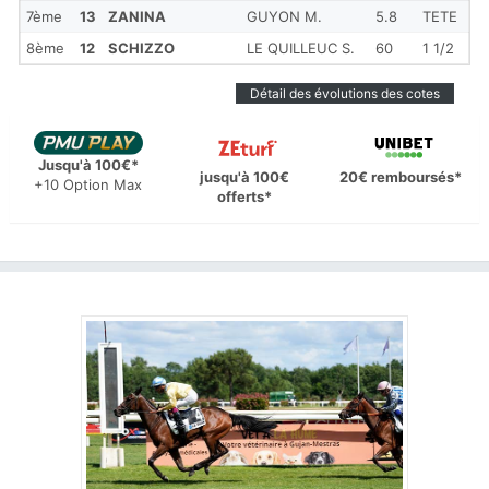
7ème
13
ZANINA
GUYON M.
5.8
TETE
8ème
12
SCHIZZO
LE QUILLEUC S.
60
1 1/2
Détail des évolutions des cotes
Jusqu'à 100€*
jusqu'à 100€
20€ remboursés*
+10 Option Max
offerts*