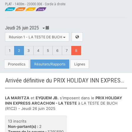
PLAT - 1400m - 23000.00€ - Corde à droite
Jeudi 26 juin 2025
Réunion 1 - LA TESTE DE BUCH
1
2
3
4
5
6
7
8
Pronostics
Résultats/Rapports
Lignes
Arrivée définitive du PRIX HOLIDAY INN EXPRESS ARCACHON - LA TESTE à LA TESTE DE BUCH
LA MARITZA
et
EYQUEM JB.
s'imposent dans le
PRIX HOLIDAY
INN EXPRESS ARCACHON - LA TESTE
à LA TESTE DE BUCH
(R1C2) - Jeudi 26 juin 2025
13 inscrits
Non-partant(s) :
2
Temps de la course :
1'29''690