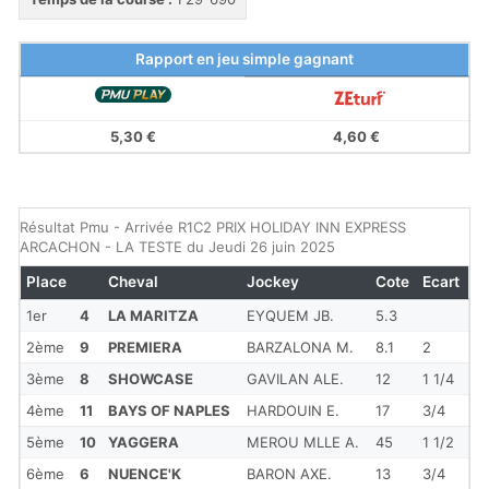
Rapport en jeu simple gagnant
5,30 €
4,60 €
Résultat Pmu - Arrivée R1C2 PRIX HOLIDAY INN EXPRESS
ARCACHON - LA TESTE du Jeudi 26 juin 2025
Place
Cheval
Jockey
Cote
Ecart
1er
4
LA MARITZA
EYQUEM JB.
5.3
2ème
9
PREMIERA
BARZALONA M.
8.1
2
3ème
8
SHOWCASE
GAVILAN ALE.
12
1 1/4
4ème
11
BAYS OF NAPLES
HARDOUIN E.
17
3/4
5ème
10
YAGGERA
MEROU MLLE A.
45
1 1/2
6ème
6
NUENCE'K
BARON AXE.
13
3/4