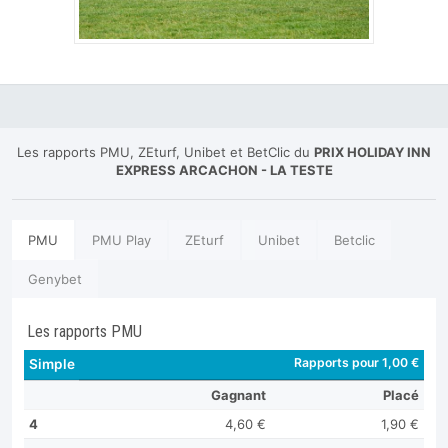
Les rapports PMU, ZEturf, Unibet et BetClic du
PRIX HOLIDAY INN
EXPRESS ARCACHON - LA TESTE
PMU
PMU Play
ZEturf
Unibet
Betclic
Genybet
Les rapports PMU
Rapports pour 1,00 €
Simple
Gagnant
Placé
4
4,60 €
1,90 €