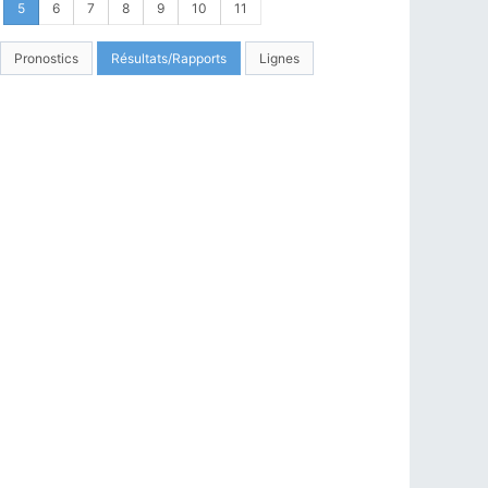
5
6
7
8
9
10
11
Pronostics
Résultats/Rapports
Lignes