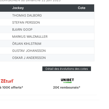
TODIVISIONEN du Dimanche 22 juin 2025
Jockey
Cote
THOMAS DALBORG
STEFAN PERSSON
BJöRN GOOP
MARKUS WALDMüLLER
ÖRJAN KIHLSTRöM
GUSTAV JOHANSSON
OSKAR J ANDERSSON
Détail des évolutions des cotes
à 100€ offerts*
20€ remboursés*