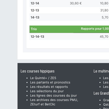
12-14
30,60 €
10,80
12-13
31,80
14-13
5,70
Rapports pour 1,00
Trio
12-14-13
45,70
Les courses hippiques
Le multim
Le Quinté+ / ZE5
Les
Les partants et pronostics
Les
Les résultats et rapports
Les
Les sélections du jour
Les Grand
Les lignes des courses du jour
Les archives des courses PMU,
Gra
ZEturf et BetClic
Qat
Pri