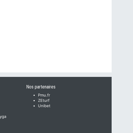
Nos partenaires
Pmu.fr
ZEturf
Unibet
yga