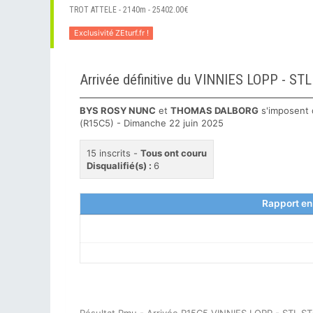
TROT ATTELE - 2140m - 25402.00€
Exclusivité ZEturf.fr !
Arrivée définitive du VINNIES LOPP - 
BYS ROSY NUNC
et
THOMAS DALBORG
s'imposent 
(R15C5) - Dimanche 22 juin 2025
15 inscrits -
Tous ont couru
Disqualifié(s) :
6
Rapport en