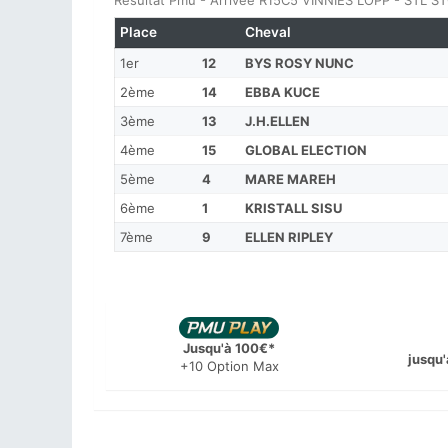
Résultat Pmu - Arrivée R15C5 VINNIES LOPP - STL S
Place
Cheval
1er
12
BYS ROSY NUNC
2ème
14
EBBA KUCE
3ème
13
J.H.ELLEN
4ème
15
GLOBAL ELECTION
5ème
4
MARE MAREH
6ème
1
KRISTALL SISU
7ème
9
ELLEN RIPLEY
Jusqu'à 100€*
jusqu'
+10 Option Max