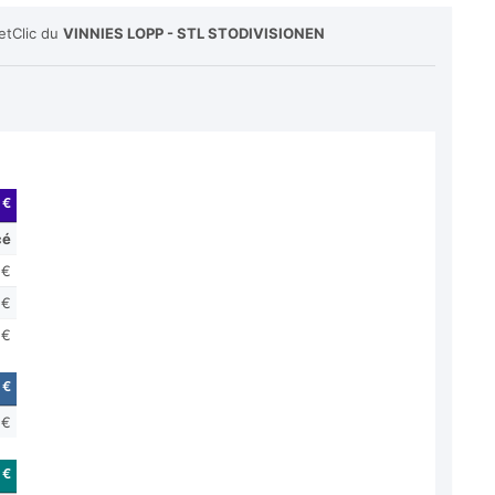
etClic du
VINNIES LOPP - STL STODIVISIONEN
 €
cé
 €
 €
 €
 €
 €
 €