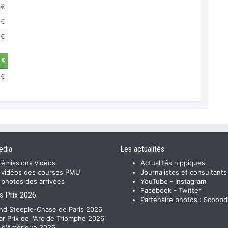
 €
 €
 €
 €
 €
edia
Les actualités
 émissions vidéos
Actualités hippiques
 vidéos des courses PMU
Journalistes et consultants
 photos des arrivées
YouTube
-
Instagram
Facebook
-
Twitter
s Prix 2026
Partenaire photos :
Scoopd
nd Steeple-Chase de Paris 2026
ar Prix de l'Arc de Triomphe 2026
x d'Amérique 2026