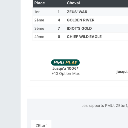
Place
Cheval
1er
1
ZEUS' WAR
2ème
4
GOLDEN RIVER
3ème
7
IDIOT'S GOLD
4ème
6
CHIEF WILD EAGLE
Jusqu'à 100€*
jusqu'
+10 Option Max
Les rapports PMU, ZEturf,
ZEturf