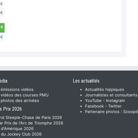
 €
 €
 €
 €
edia
Les actualités
 émissions vidéos
Actualités hippiques
 vidéos des courses PMU
Journalistes et consultants
 photos des arrivées
YouTube
-
Instagram
Facebook
-
Twitter
s Prix 2026
Partenaire photos :
Scoopd
nd Steeple-Chase de Paris 2026
ar Prix de l'Arc de Triomphe 2026
x d'Amérique 2026
x du Jockey Club 2026