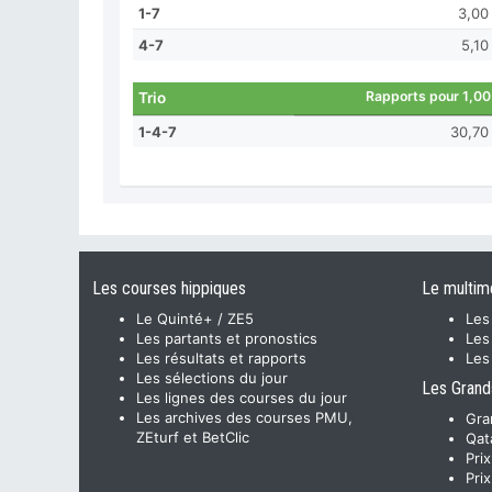
1-7
3,00
4-7
5,10
Rapports pour 1,00
Trio
1-4-7
30,70
Les courses hippiques
Le multim
Le Quinté+ / ZE5
Les
Les partants et pronostics
Les
Les résultats et rapports
Les
Les sélections du jour
Les Grand
Les lignes des courses du jour
Les archives des courses PMU,
Gra
ZEturf et BetClic
Qat
Pri
Pri