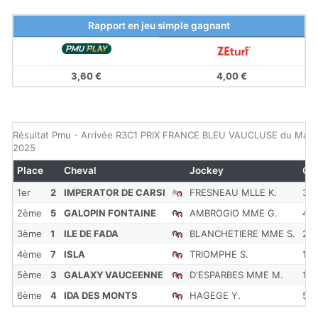
Rapport en jeu simple gagnant
3,60 €
4,00 €
Résultat Pmu - Arrivée R3C1 PRIX FRANCE BLEU VAUCLUSE du Mardi 
2025
Place
Cheval
Jockey
Co
1er
2
IMPERATOR DE CARSI
FRESNEAU MLLE K.
3.6
2ème
5
GALOPIN FONTAINE
AMBROGIO MME G.
4.2
3ème
1
ILE DE FADA
BLANCHETIERE MME S.
2
4ème
7
ISLA
TRIOMPHE S.
17
5ème
3
GALAXY VAUCEENNE
D'ESPARBES MME M.
15
6ème
4
IDA DES MONTS
HAGEGE Y.
52