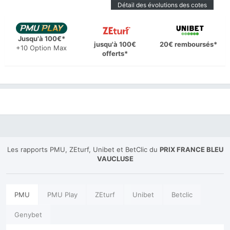
Détail des évolutions des cotes
Jusqu'à 100€*
jusqu'à 100€
20€ remboursés*
+10 Option Max
offerts*
Les rapports PMU, ZEturf, Unibet et BetClic du
PRIX FRANCE BLEU
VAUCLUSE
PMU
PMU Play
ZEturf
Unibet
Betclic
Genybet