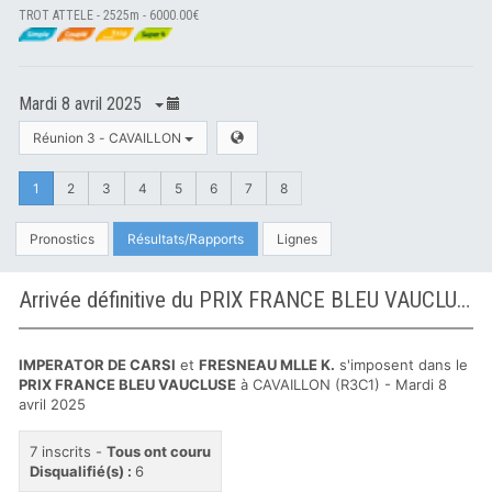
TROT ATTELE - 2525m - 6000.00€
Mardi 8 avril 2025
Réunion 3 - CAVAILLON
1
2
3
4
5
6
7
8
Pronostics
Résultats/Rapports
Lignes
Arrivée définitive du PRIX FRANCE BLEU VAUCLUSE à CAVAILLON
IMPERATOR DE CARSI
et
FRESNEAU MLLE K.
s'imposent dans le
PRIX FRANCE BLEU VAUCLUSE
à CAVAILLON (R3C1) - Mardi 8
avril 2025
7 inscrits -
Tous ont couru
Disqualifié(s) :
6