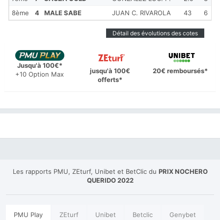
8ème
4
MALE SABE
JUAN C. RIVAROLA
43
6
Détail des évolutions des cotes
Jusqu'à 100€*
jusqu'à 100€
20€ remboursés*
+10 Option Max
offerts*
Les rapports PMU, ZEturf, Unibet et BetClic du
PRIX NOCHERO
QUERIDO 2022
PMU Play
ZEturf
Unibet
Betclic
Genybet