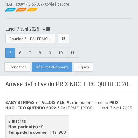
PLAT - 1200m - 5156.00€ - Corde à gauche
Lundi 7 avril 2025
Réunion 6 - PALERMO
5
6
7
8
9
10
11
Pronostics
Résultats/Rapports
Lignes
Arrivée définitive du PRIX NOCHERO QUERIDO 2022 à PALERMO
BABY STRIPES
et
ALLOIS ALE. A.
s'imposent dans le
PRIX
NOCHERO QUERIDO 2022
à PALERMO (R6C5) - Lundi 7 avril 2025
9 inscrits
Non-partant(s) :
9
Temps de la course :
1'12''980