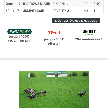
7ème
17
BURROWS DIANE
ZULIANI L.
19
ENC
8ème
7
JUMPER BAIE
REVELEY J.
4.8
1
Détail des évolutions des cotes
Jusqu'à 100€*
jusqu'à 100€
20€ remboursés*
+10 Option Max
offerts*