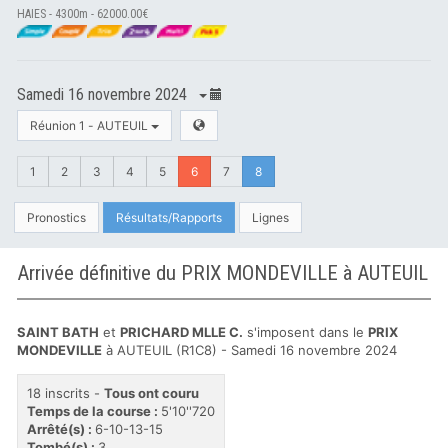
HAIES - 4300m - 62000.00€
Samedi 16 novembre 2024
Réunion 1 - AUTEUIL
1
2
3
4
5
6
7
8
Pronostics
Résultats/Rapports
Lignes
Arrivée définitive du PRIX MONDEVILLE à AUTEUIL
SAINT BATH
et
PRICHARD MLLE C.
s'imposent dans le
PRIX
MONDEVILLE
à AUTEUIL (R1C8) - Samedi 16 novembre 2024
18 inscrits -
Tous ont couru
Temps de la course :
5'10''720
Arrêté(s) :
6-10-13-15
Tombé(s) :
3