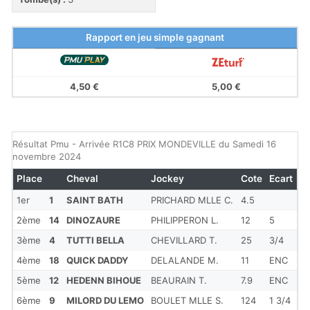
Rapport en jeu simple gagnant
4,50 €
5,00 €
Résultat Pmu - Arrivée R1C8 PRIX MONDEVILLE du Samedi 16
novembre 2024
Place
Cheval
Jockey
Cote
Ecart
1er
1
SAINT BATH
PRICHARD MLLE C.
4.5
2ème
14
DINOZAURE
PHILIPPERON L.
12
5
3ème
4
TUTTI BELLA
CHEVILLARD T.
25
3/4
4ème
18
QUICK DADDY
DELALANDE M.
11
ENC
5ème
12
HEDENN BIHOUE
BEAURAIN T.
7.9
ENC
6ème
9
MILORD DU LEMO
BOULET MLLE S.
124
1 3/4