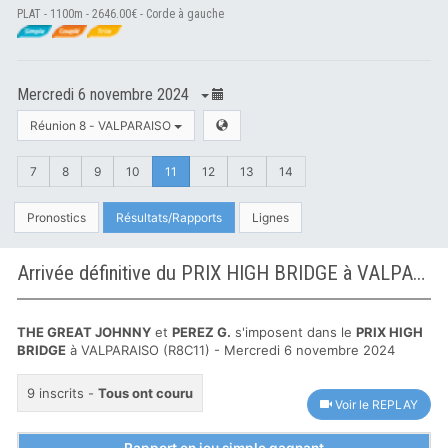
PLAT - 1100m - 2646.00€ - Corde à gauche
Mercredi 6 novembre 2024
Réunion 8 - VALPARAISO
7
8
9
10
11
12
13
14
Pronostics
Résultats/Rapports
Lignes
Arrivée définitive du PRIX HIGH BRIDGE à VALPARAISO
THE GREAT JOHNNY
et
PEREZ G.
s'imposent dans le
PRIX HIGH
BRIDGE
à VALPARAISO (R8C11) - Mercredi 6 novembre 2024
9 inscrits -
Tous ont couru
Voir le REPLAY