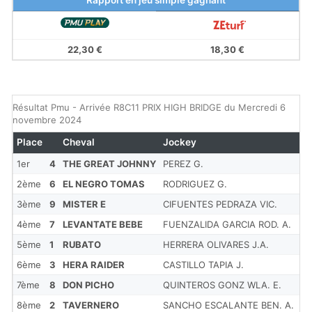
Rapport en jeu simple gagnant
22,30 €
18,30 €
Résultat Pmu - Arrivée R8C11 PRIX HIGH BRIDGE du Mercredi 6
novembre 2024
Place
Cheval
Jockey
Co
1er
4
THE GREAT JOHNNY
PEREZ G.
22
2ème
6
EL NEGRO TOMAS
RODRIGUEZ G.
20
3ème
9
MISTER E
CIFUENTES PEDRAZA VIC.
15
4ème
7
LEVANTATE BEBE
FUENZALIDA GARCIA ROD. A.
4.
5ème
1
RUBATO
HERRERA OLIVARES J.A.
2.
6ème
3
HERA RAIDER
CASTILLO TAPIA J.
6.
7ème
8
DON PICHO
QUINTEROS GONZ WLA. E.
32
8ème
2
TAVERNERO
SANCHO ESCALANTE BEN. A.
7.1