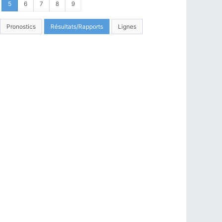
5
6
7
8
9
Pronostics
Résultats/Rapports
Lignes