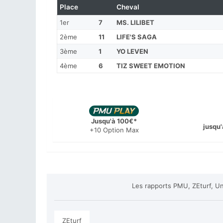
Place
Cheval
1er
7
MS. LILIBET
2ème
11
LIFE'S SAGA
3ème
1
YO LEVEN
4ème
6
TIZ SWEET EMOTION
Jusqu'à 100€*
jusqu'
+10 Option Max
Les rapports PMU, ZEturf, Un
ZEturf