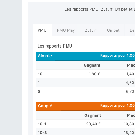
Les rapports PMU, ZEturf, Unibet et 
PMU
PMU Play
ZEturf
Unibet
Be
Les rapports PMU
Rapports pour 1,00
Simple
Gagnant
Pla
10
1,80 €
1,40
1
4,60
8
6,70
Rapports pour 1,00
Couplé
Gagnant
Pla
10-1
20,40 €
10,80
10-8
18,40