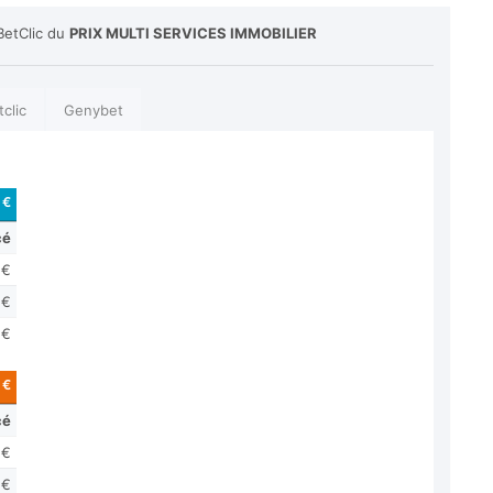
BetClic du
PRIX MULTI SERVICES IMMOBILIER
tclic
Genybet
 €
cé
 €
 €
 €
 €
cé
 €
 €