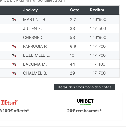
MOBILIER du Mardi 30 juillet 2024
Jockey
Cote
Redkm
MARTIN TH.
2.2
1'16''600
JULIEN F.
33
1'17''500
CHESNE C.
53
1'16''900
FARRUGIA R.
6.6
1'17''700
LIZEE MLLE L.
10
1'17''700
LACOMA M.
44
1'17''100
CHALMEL B.
29
1'17''700
Détail des évolutions des cotes
à 100€ offerts*
20€ remboursés*