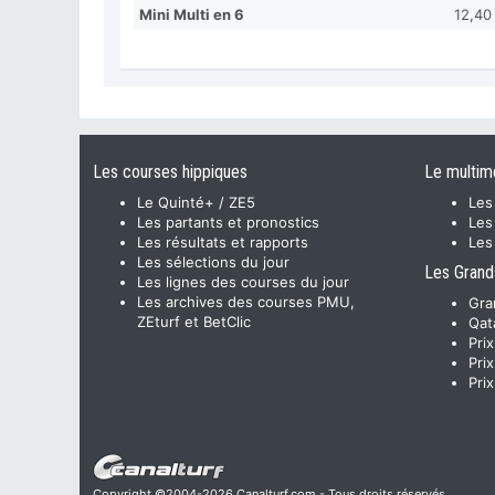
Mini Multi en 6
12,40
Les courses hippiques
Le multim
Le Quinté+ / ZE5
Les
Les partants et pronostics
Les
Les résultats et rapports
Les
Les sélections du jour
Les Grand
Les lignes des courses du jour
Les archives des courses PMU,
Gra
ZEturf et BetClic
Qat
Pri
Pri
Pri
Copyright ©2004-2026 Canalturf.com - Tous droits réservés