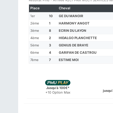
Résultat Pmu - Arrivée R2C1 PRIX MULTI SERVICES IM
Place
Cheval
1er
10
GE DU MANOIR
2ème
1
HARMONY ANGOT
3ème
8
ECRIN DU LAYON
4ème
2
HIDALGO PLANCHETTE
5ème
3
GENIUS DE BRAYE
6ème
4
GARIFAN DE CASTROU
7ème
7
ESTIME MOI
Jusqu'à 100€*
jusqu'
+10 Option Max