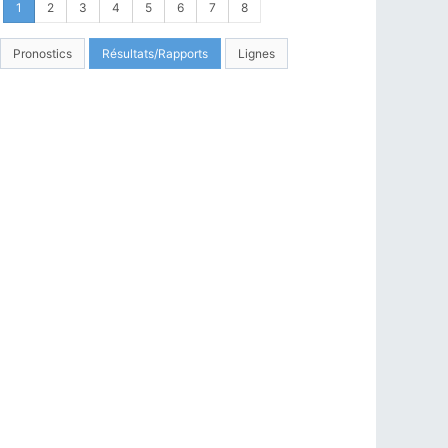
1
2
3
4
5
6
7
8
Pronostics
Résultats/Rapports
Lignes