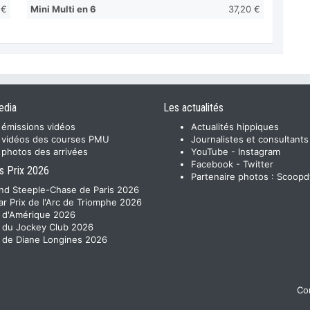
 €
Mini Multi en 6
37,20 €
edia
Les actualités
 émissions vidéos
Actualités hippiques
 vidéos des courses PMU
Journalistes et consultants
 photos des arrivées
YouTube
-
Instagram
Facebook
-
Twitter
s Prix 2026
Partenaire photos :
Scoopd
nd Steeple-Chase de Paris 2026
ar Prix de l'Arc de Triomphe 2026
x d'Amérique 2026
x du Jockey Club 2026
x de Diane Longines 2026
Con