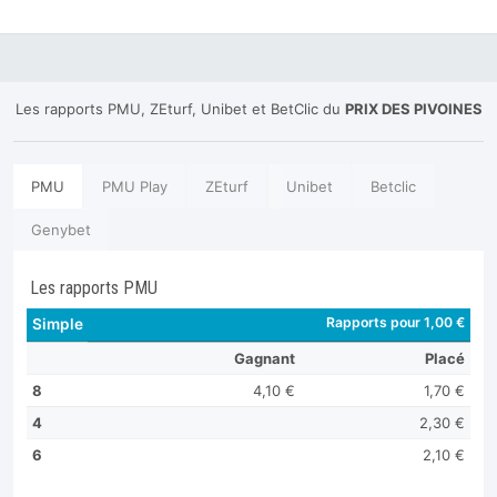
Les rapports PMU, ZEturf, Unibet et BetClic du
PRIX DES PIVOINES
PMU
PMU Play
ZEturf
Unibet
Betclic
Genybet
Les rapports PMU
Rapports pour 1,00 €
Simple
Gagnant
Placé
8
4,10 €
1,70 €
4
2,30 €
6
2,10 €