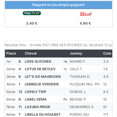
Rapport en jeu simple gagnant
3,40 €
4,90 €
Résultat Pmu - Arrivée R1C1 PRIX DES PIVOINES du Vendredi 12 juille
Place
Cheval
Jockey
Cote
R
1er
8
LOVE GLYCINES
NIVARD F.
3.4
1'
2ème
4
LOTUS DE BEYLEV
CALO T.
7.4
1'
3ème
6
LET'S GO MAURICIEN
THOMAIN D.
4.9
1'
4ème
1
LEMBELIE VERDERIE
PLOQUIN PAU. PH.
12
1'
5ème
12
LOVELY TRIP
DUBOIS J.
9.5
1'
6ème
9
LABEL GEMA
BEASSE P.
10
1'
7ème
11
LAZURA PRIOR
DESMARRES S.
91
1'
8ème
7
LIBELLA DU HOULBET
PORZIO GIU.
171
1'