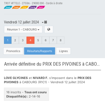
TROT ATTELE - 2750m - 29000.00€ - Corde à droite
Vendredi 12 juillet 2024
Réunion 1 - CABOURG
1
2
3
4
5
6
7
8
Pronostics
Résultats/Rapports
Lignes
Arrivée définitive du PRIX DES PIVOINES à CABOURG
LOVE GLYCINES
et
NIVARD F.
s'imposent dans le
PRIX DES
PIVOINES
à CABOURG (R1C1) - Vendredi 12 juillet 2024
16 inscrits -
Tous ont couru
Disqualifié(s) :
2-14-16