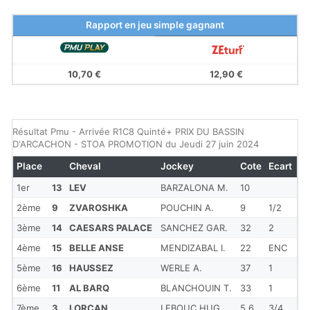
Rapport en jeu simple gagnant
10,70 €
12,90 €
Résultat Pmu - Arrivée R1C8 Quinté+ PRIX DU BASSIN
D'ARCACHON - STOA PROMOTION du Jeudi 27 juin 2024
Place
Cheval
Jockey
Cote
Ecart
1er
13
LEV
BARZALONA M.
10
2ème
9
ZVAROSHKA
POUCHIN A.
9
1/2
3ème
14
CAESARS PALACE
SANCHEZ GAR.
32
2
4ème
15
BELLE ANSE
MENDIZABAL I.
22
ENC
5ème
16
HAUSSEZ
WERLE A.
37
1
6ème
11
AL BARQ
BLANCHOUIN T.
33
1
7ème
3
LORCAN
LEBOUC HUG.
5.6
3/4