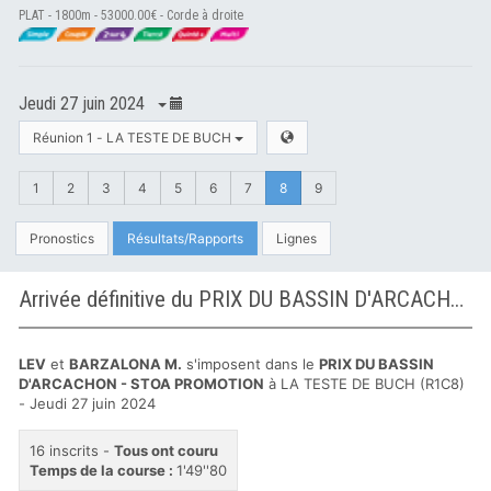
PLAT - 1800m - 53000.00€ - Corde à droite
Jeudi 27 juin 2024
Réunion 1 - LA TESTE DE BUCH
1
2
3
4
5
6
7
8
9
Pronostics
Résultats/Rapports
Lignes
Arrivée définitive du PRIX DU BASSIN D'ARCACHON - STOA PROMOTION à LA TESTE DE BUCH
LEV
et
BARZALONA M.
s'imposent dans le
PRIX DU BASSIN
D'ARCACHON - STOA PROMOTION
à LA TESTE DE BUCH (R1C8)
- Jeudi 27 juin 2024
16 inscrits -
Tous ont couru
Temps de la course :
1'49''80