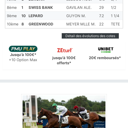
8ème
1
SWISS BANK
GAVILAN ALE.
29
1/2
9ème
10
LEPARD
GUYON M.
7.2
1 1/4
10ème
8
GREENWOOD
MEYER MLLE M.
22
TETE
Détail des évolutions des cotes
Jusqu'à 100€*
jusqu'à 100€
20€ remboursés*
+10 Option Max
offerts*