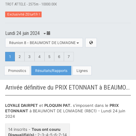
TROT ATTELE - 2575m - 10000.00€
Exclusivité ZEturf.fr !
Lundi 24 juin 2024
Réunion 8 - BEAUMONT DE LOMAGNE
1
2
3
4
5
6
7
Pronostics
Résultats/Rapports
Lignes
Arrivée définitive du PRIX ETONNANT à BEAUMONT DE LOMAGNE
LOYALE DAIRPET
et
PLOQUIN PAT.
s'imposent dans le
PRIX
ETONNANT
à BEAUMONT DE LOMAGNE (R8C1) - Lundi 24 juin
2024
14 inscrits -
Tous ont couru
Disqualifié(s) :
2-3-4-5-6-7-14