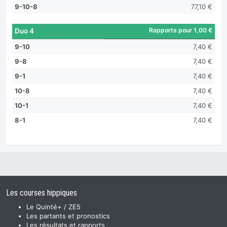
9-10-8
77,10 €
Rapports pour 1,00 €
Duo 4
9-10
7,40 €
9-8
7,40 €
9-1
7,40 €
10-8
7,40 €
10-1
7,40 €
8-1
7,40 €
Les courses hippiques
Le Quinté+ / ZE5
Les partants et pronostics
Les résultats et rapports