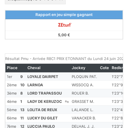
Rapport en jeu simple gagnant
5,00 €
Résultat Pmu - Arrivée R8C1 PRIX ETONNANT du Lundi 24 juin 2024
Place
Cheval
Jockey
Cote
Redkm
1er
9
LOYALE DAIRPET
PLOQUIN PAT.
1'22''700
2ème
10
LARNOA
WISSOCQ A.
1'22''900
3ème
8
LORD TRAPASSOU
ROUER B.
1'23''100
4ème
1
LADY DE KERUZOC
GRASSET M.
1'23''300
5ème
13
LOLITA DE REUX
LALANDE L.
1'22''400
6ème
11
LUCKY DU GILET
VANACKER B.
1'22''800
7ème
12
LUCCIA PAULO
DELHAL J. J.
1'23''200