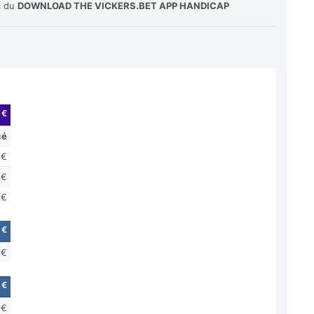
c du
DOWNLOAD THE VICKERS.BET APP HANDICAP
 €
cé
 €
 €
 €
 €
 €
 €
 €