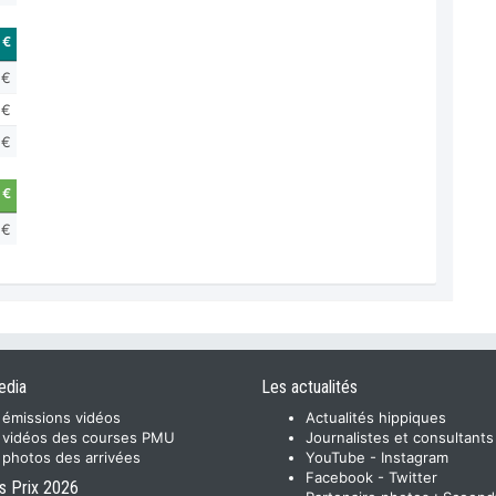
 €
 €
 €
 €
 €
 €
edia
Les actualités
 émissions vidéos
Actualités hippiques
 vidéos des courses PMU
Journalistes et consultants
 photos des arrivées
YouTube
-
Instagram
Facebook
-
Twitter
s Prix 2026