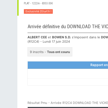
PLAT - 1222m - 8353.00€
Exclusivité ZEturf.fr !
Arrivée définitive du DOWNLOAD THE
ALBERT CEE
et
BOWEN S.D.
s'imposent dans le
DOW
(R12C4) - Lundi 17 juin 2024
9 inscrits -
Tous ont couru
Rapport en
Résultat Pmu - Arrivée R12C4 DOWNLOAD THE VICKE