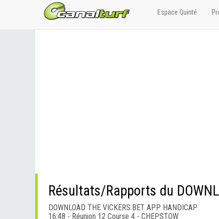
Espace Quinté
Pr
DOWNLOAD THE VICKERS.BET APP HANDICAP
16:48 - Réunion 12 Course 4 - CHEPSTOW