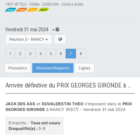
TROT ATTELE - 2600m - 22000.00€ - Corde à droite
Vendredi 31 mai 2024
Réunion 3 - NANCY
1
2
3
4
5
6
7
8
Pronostics
Résultats/Rapports
Lignes
Arrivée définitive du PRIX GEORGES GIRONDE à NANCY
JACK DES ASS
et
DUVALDESTIN THEO
s'imposent dans le
PRIX
GEORGES GIRONDE
à NANCY (R3C7) - Vendredi 31 mai 2024
9 inscrits -
Tous ont couru
Disqualifié(s) :
5-9