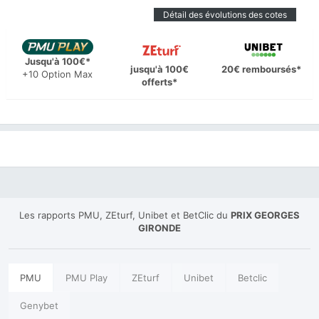
Détail des évolutions des cotes
Jusqu'à 100€*
jusqu'à 100€
20€ remboursés*
+10 Option Max
offerts*
Les rapports PMU, ZEturf, Unibet et BetClic du
PRIX GEORGES
GIRONDE
PMU
PMU Play
ZEturf
Unibet
Betclic
Genybet