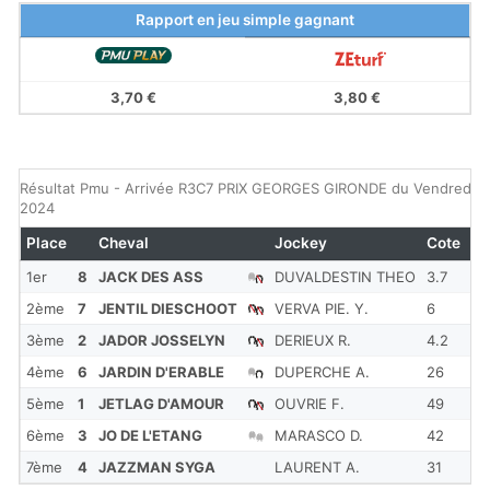
Rapport en jeu simple gagnant
3,70 €
3,80 €
Résultat Pmu - Arrivée R3C7 PRIX GEORGES GIRONDE du Vendredi 3
2024
Place
Cheval
Jockey
Cote
R
1er
8
JACK DES ASS
DUVALDESTIN THEO
3.7
1'
2ème
7
JENTIL DIESCHOOT
VERVA PIE. Y.
6
1'
3ème
2
JADOR JOSSELYN
DERIEUX R.
4.2
1'
4ème
6
JARDIN D'ERABLE
DUPERCHE A.
26
1'
5ème
1
JETLAG D'AMOUR
OUVRIE F.
49
1'
6ème
3
JO DE L'ETANG
MARASCO D.
42
1'
7ème
4
JAZZMAN SYGA
LAURENT A.
31
1'