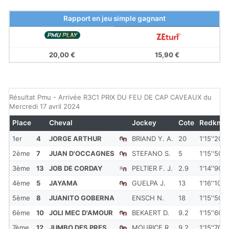
Rapport en jeu simple gagnant
20,00 €
15,90 €
Résultat Pmu - Arrivée R3C1 PRIX DU FEU DE CAP CAVEAUX du
Mercredi 17 avril 2024
Place
Cheval
Jockey
Cote
Redkm
1er
4
JORGE ARTHUR
BRIAND Y. A.
20
1'15''200
2ème
7
JUAN D'OCCAGNES
STEFANO S.
5
1'15''500
3ème
13
JOB DE CORDAY
PELTIER F. J.
2.9
1'14''900
4ème
5
JAYAMA
GUELPA J.
13
1'16''100
5ème
8
JUANITO GOBERNA
ENSCH N.
18
1'15''500
6ème
10
JOLI MEC D'AMOUR
BEKAERT D.
9.2
1'15''600
7ème
12
JUMBO DES PRES
MOURICE R.
9.2
1'15''700