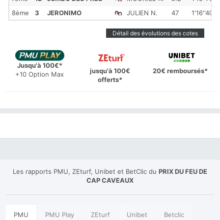
8ème
3
JERONIMO
JULIEN N.
47
1'16''400
Détail des évolutions des cotes
Jusqu'à 100€*
jusqu'à 100€
20€ remboursés*
+10 Option Max
offerts*
Les rapports PMU, ZEturf, Unibet et BetClic du
PRIX DU FEU DE
CAP CAVEAUX
PMU
PMU Play
ZEturf
Unibet
Betclic