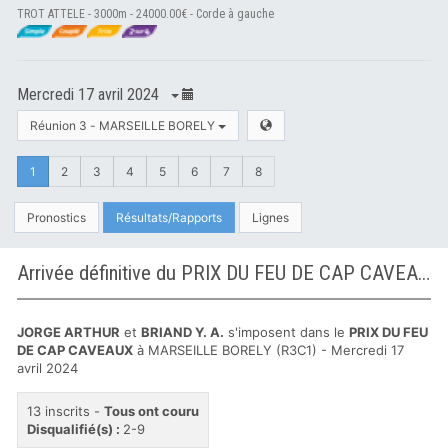
TROT ATTELE - 3000m - 24000.00€ - Corde à gauche
Mercredi 17 avril 2024
Réunion 3 - MARSEILLE BORELY
1
2
3
4
5
6
7
8
Pronostics
Résultats/Rapports
Lignes
Arrivée définitive du PRIX DU FEU DE CAP CAVEAUX à MARSEILLE BORELY
JORGE ARTHUR
et
BRIAND Y. A.
s'imposent dans le
PRIX DU FEU
DE CAP CAVEAUX
à MARSEILLE BORELY (R3C1) - Mercredi 17
avril 2024
13 inscrits -
Tous ont couru
Disqualifié(s) :
2-9