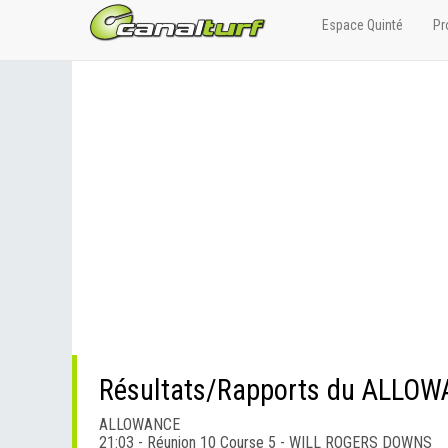
Espace Quinté
Pr
Résultats/Rapports du ALLO
ALLOWANCE
21:03 - Réunion 10 Course 5 - WILL ROGERS DOWNS