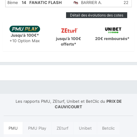
8ème
14
FANATIC FLASH
BARRIER A.
22
Détail des évolutions des cotes
Jusqu'à 100€*
jusqu'à 100€
20€ remboursés*
+10 Option Max
offerts*
Les rapports PMU, ZEturf, Unibet et BetClic du
PRIX DE
CAUVICOURT
PMU
PMU Play
ZEturf
Unibet
Betclic