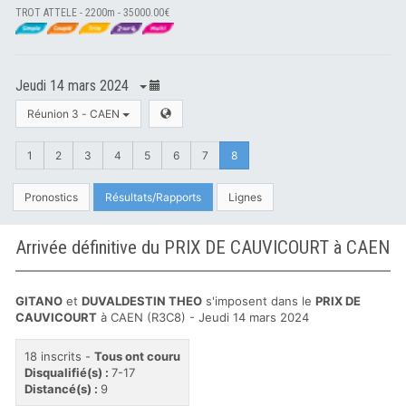
TROT ATTELE - 2200m - 35000.00€
Jeudi 14 mars 2024
Réunion 3 - CAEN
1
2
3
4
5
6
7
8
Pronostics
Résultats/Rapports
Lignes
Arrivée définitive du PRIX DE CAUVICOURT à CAEN
GITANO
et
DUVALDESTIN THEO
s'imposent dans le
PRIX DE
CAUVICOURT
à CAEN (R3C8) - Jeudi 14 mars 2024
18 inscrits -
Tous ont couru
Disqualifié(s) :
7-17
Distancé(s) :
9