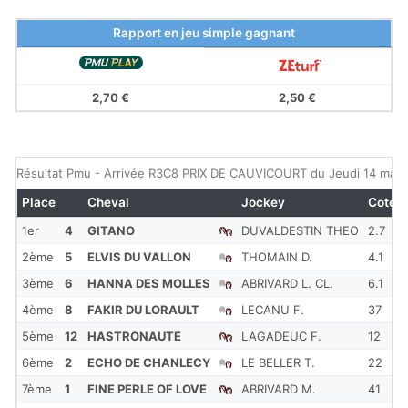
Rapport en jeu simple gagnant
2,70 €
2,50 €
Résultat Pmu - Arrivée R3C8 PRIX DE CAUVICOURT du Jeudi 14 mar
Place
Cheval
Jockey
Cote
1er
4
GITANO
DUVALDESTIN THEO
2.7
2ème
5
ELVIS DU VALLON
THOMAIN D.
4.1
3ème
6
HANNA DES MOLLES
ABRIVARD L. CL.
6.1
4ème
8
FAKIR DU LORAULT
LECANU F.
37
5ème
12
HASTRONAUTE
LAGADEUC F.
12
6ème
2
ECHO DE CHANLECY
LE BELLER T.
22
7ème
1
FINE PERLE OF LOVE
ABRIVARD M.
41