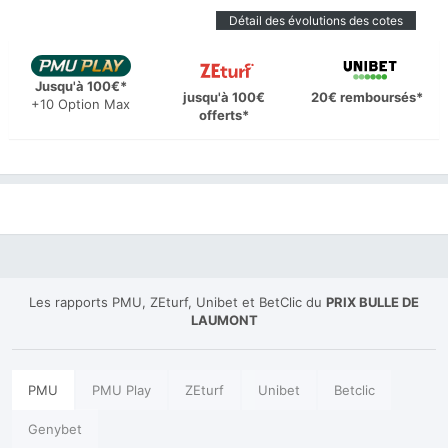
Détail des évolutions des cotes
Jusqu'à 100€*
jusqu'à 100€
20€ remboursés*
+10 Option Max
offerts*
Les rapports PMU, ZEturf, Unibet et BetClic du
PRIX BULLE DE
LAUMONT
PMU
PMU Play
ZEturf
Unibet
Betclic
Genybet