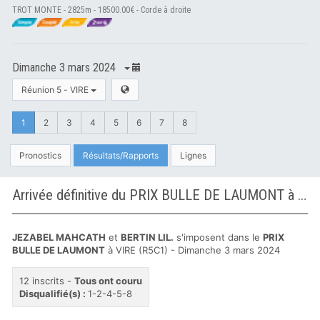
TROT MONTE - 2825m - 18500.00€ - Corde à droite
Dimanche 3 mars 2024
Réunion 5 - VIRE
1
2
3
4
5
6
7
8
Pronostics
Résultats/Rapports
Lignes
Arrivée définitive du PRIX BULLE DE LAUMONT à VIRE
JEZABEL MAHCATH
et
BERTIN LIL.
s'imposent dans le
PRIX
BULLE DE LAUMONT
à VIRE (R5C1) - Dimanche 3 mars 2024
12 inscrits -
Tous ont couru
Disqualifié(s) :
1-2-4-5-8