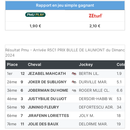
Rapport en jeu simple gagnant
1,90 €
2,10 €
Résultat Pmu - Arrivée R5C1 PRIX BULLE DE LAUMONT du Dimanche
2024
Place
Cheval
Jockey
Cote
1er
12
JEZABEL MAHCATH
BERTIN LIL.
1.9
2ème
9
JOKER DE SUBLIGNY
DURVILLE MAR.
5.1
3ème
6
JOBERMAN DU HOME
ROGER MLLE CL.
6.6
4ème
3
JUSTYBILIE DU LUOT
DERSOIR-HABIB W.
53
5ème
10
JUNINIO FLEURY
DEFORTESCU ADR.
34
6ème
7
JIRAFENN LORIETTES
JOLY M.
18
7ème
11
JOLIE DES BAUX
DELORME MAR.
19