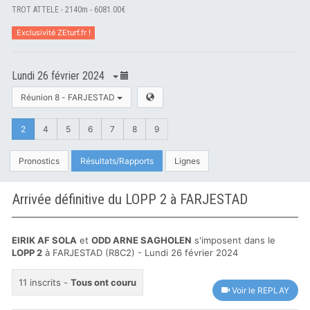
TROT ATTELE - 2140m - 6081.00€
Exclusivité ZEturf.fr !
Lundi 26 février 2024
Réunion 8 - FARJESTAD
2
4
5
6
7
8
9
Pronostics
Résultats/Rapports
Lignes
Arrivée définitive du LOPP 2 à FARJESTAD
EIRIK AF SOLA
et
ODD ARNE SAGHOLEN
s'imposent dans le
LOPP 2
à FARJESTAD (R8C2) - Lundi 26 février 2024
11 inscrits -
Tous ont couru
Voir le REPLAY