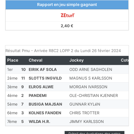
Rapport en jeu simple gagnant
2,40 €
Résultat Pmu - Arrivée R8C2 LOPP 2 du Lundi 26 février 2024
Place
Cheval
Jockey
Cote
1er
10
EIRIK AF SOLA
ODD ARNE SAGHOLEN
2ème
11
SLOTTS INGVILD
MAGNUS S KARLSSON
3ème
9
ELROS ALWE
MORGAN IVARSSON
4ème
2
PANDEMI
OLE-CHRISTIAN KJENNER
5ème
7
BUSIGA MAJSAN
GUNNAR KYLéN
6ème
3
KOLNES FANDEN
CHRIS TROTTER
7ème
5
WILDA H.R.
JIMMY KARLSSON
Détail des évolutions des cotes