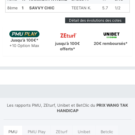
8ème
1
SAVVY CHIC
TEETAN K.
5.7
1/2
Détail des évolutions des cotes
Jusqu'à 100€*
jusqu'à 100€
20€ remboursés*
+10 Option Max
offerts*
Les rapports PMU, ZEturf, Unibet et BetClic du
PRIX WANG TAK
HANDICAP
PMU
PMU Play
ZEturf
Unibet
Betclic