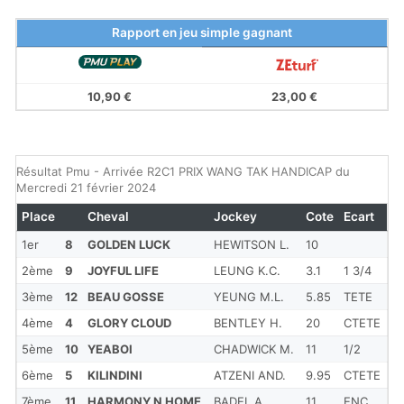
Rapport en jeu simple gagnant
10,90 €
23,00 €
Résultat Pmu - Arrivée R2C1 PRIX WANG TAK HANDICAP du
Mercredi 21 février 2024
Place
Cheval
Jockey
Cote
Ecart
1er
8
GOLDEN LUCK
HEWITSON L.
10
2ème
9
JOYFUL LIFE
LEUNG K.C.
3.1
1 3/4
3ème
12
BEAU GOSSE
YEUNG M.L.
5.85
TETE
4ème
4
GLORY CLOUD
BENTLEY H.
20
CTETE
5ème
10
YEABOI
CHADWICK M.
11
1/2
6ème
5
KILINDINI
ATZENI AND.
9.95
CTETE
7ème
11
HARMONY N HOME
BADEL A.
11
ENC