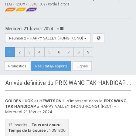
PLAT - 1200m - 138461.00€ - Corde à droite
Mercredi 21 février 2024
Réunion 2 - HAPPY VALLEY (HONG-KONG)
1
2
3
4
5
6
7
8
9
Pronostics
Résultats/Rapports
Lignes
Arrivée définitive du PRIX WANG TAK HANDICAP à HAPPY VALLEY (HONG-KONG)
GOLDEN LUCK
et
HEWITSON L.
s'imposent dans le
PRIX WANG
TAK HANDICAP
à HAPPY VALLEY (HONG-KONG) (R2C1) -
Mercredi 21 février 2024
12 inscrits -
Tous ont couru
Temps de la course :
1'09''800