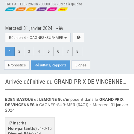
TROT ATTELE - 2925m - 80000.00€ - Corde à gauche
Mercredi 31 janvier 2024
Réunion 4 - CAGNES-SUR-MER
1
2
3
4
5
6
7
8
Pronostics
Résultats/Rapports
Lignes
Arrivée définitive du GRAND PRIX DE VINCENNES à CAGNES-SUR-MER
EDEN BASQUE
et
LEMOINE G.
s'imposent dans le
GRAND PRIX
DE VINCENNES
à CAGNES-SUR-MER (R4C1) - Mercredi 31 janvier
2024
17 inscrits
Non-partant(s) :
1-6-15
Disqualifié(s) :
14