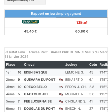
Rapport en jeu simple gagnant
45,40 €
60,80 €
Résultat Pmu - Arrivée R4C1 GRAND PRIX DE VINCENNES du Mercre
31 janvier 2024
Place
Cheval
Jockey
Cote
Redkm
1er
16
EDEN BASQUE
LEMOINE G.
45
1'14''30
2ème
9
GUEVARA DU PONT
BEKAERT D.
6.1
1'15''00
3ème
10
GRECO BELLO
FERON J. CH.
2.8
1'15''00
4ème
5
GAOTCHO JIEL
MOURICE R.
3.6
1'15''00
5ème
7
FEE LUCERNAISE
CINGLAND S.
41
1'15''00
6ème
11
DOUGLAS DU PONT
ENSCH N.
27
1'15''00