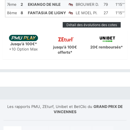
7ème
2
EKIANGO DE NILE
BROUWER D.
79
1'15''10
8ème
8
FANTASIA DE LIGNY
LE MOEL PI.
27
1'15''10
Détail des évolutions des cotes
Jusqu'à 100€*
jusqu'à 100€
20€ remboursés*
+10 Option Max
offerts*
Les rapports PMU, ZEturf, Unibet et BetClic du
GRAND PRIX DE
VINCENNES