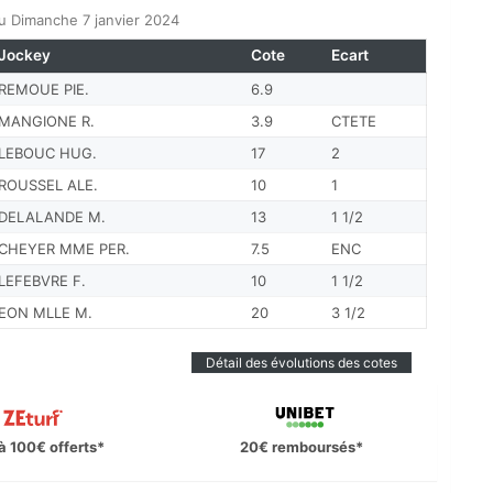
u Dimanche 7 janvier 2024
Jockey
Cote
Ecart
REMOUE PIE.
6.9
MANGIONE R.
3.9
CTETE
LEBOUC HUG.
17
2
ROUSSEL ALE.
10
1
DELALANDE M.
13
1 1/2
CHEYER MME PER.
7.5
ENC
LEFEBVRE F.
10
1 1/2
EON MLLE M.
20
3 1/2
Détail des évolutions des cotes
à 100€ offerts*
20€ remboursés*