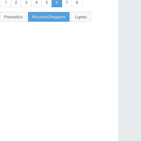
1
2
3
4
5
6
7
8
Pronostics
Résultats/Rapports
Lignes