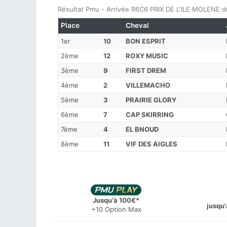
Résultat Pmu - Arrivée R6C6 PRIX DE L'ILE MOLENE d
Place
Cheval
1er
10
BON ESPRIT
2ème
12
ROXY MUSIC
3ème
9
FIRST DREM
4ème
2
VILLEMACHO
5ème
3
PRAIRIE GLORY
6ème
7
CAP SKIRRING
7ème
4
EL BNOUD
8ème
11
VIF DES AIGLES
Jusqu'à 100€*
jusqu'
+10 Option Max