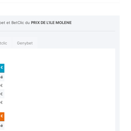
bet et BetClic du
PRIX DE L'ILE MOLENE
tclic
Genybet
 €
cé
 €
 €
 €
 €
cé