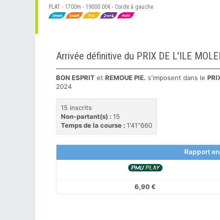
PLAT - 1700m - 19000.00€ - Corde à gauche
Arrivée définitive du PRIX DE L'ILE M
BON ESPRIT
et
REMOUE PIE.
s'imposent dans le
PRI
2024
15 inscrits
Non-partant(s) :
15
Temps de la course :
1'41''660
Rapport en
6,90 €