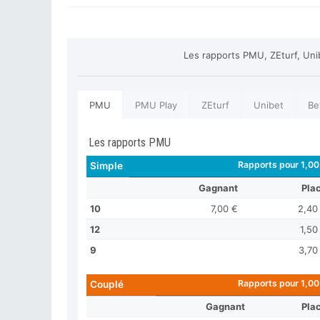
Les rapports PMU, ZEturf, Uni
PMU
PMU Play
ZEturf
Unibet
Be
Les rapports PMU
Rapports pour 1,00
Simple
Gagnant
Pla
10
7,00 €
2,40
12
1,50
9
3,70
Rapports pour 1,00
Couplé
Gagnant
Pla