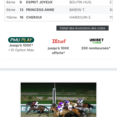
8ème
9
ESPRIT JOYEUX
BOUTIN HUG.
27
9ème
13
PRINCESS ANNE
BARON T.
38
10ème
16
CHERGUI
HARDOUIN E.
11
Détail des évolutions des cotes
Jusqu'à 100€*
jusqu'à 100€
20€ remboursés*
+10 Option Max
offerts*