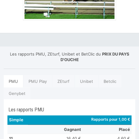
Les rapports PMU, ZEturf, Unibet et BetClic du
PRIX DU PAYS
D'OUCHE
PMU
PMU Play
ZEturf
Unibet
Betclic
Genybet
Les rapports PMU
Rapports pour 1,00 €
Simple
Gagnant
Placé
11
16,40 €
4,60 €