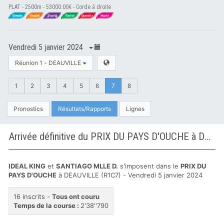
PLAT - 2500m - 53000.00€ - Corde à droite
Vendredi 5 janvier 2024
Réunion 1 - DEAUVILLE
1
2
3
4
5
6
7
8
Pronostics
Résultats/Rapports
Lignes
Arrivée définitive du PRIX DU PAYS D'OUCHE à DEAUVILLE
IDEAL KING
et
SANTIAGO MLLE D.
s'imposent dans le
PRIX DU
PAYS D'OUCHE
à DEAUVILLE (R1C7) - Vendredi 5 janvier 2024
16 inscrits -
Tous ont couru
Temps de la course :
2'38''790