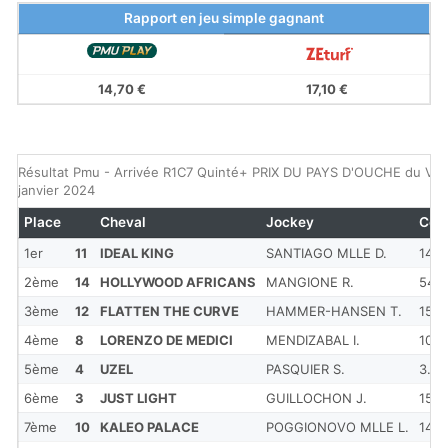
Rapport en jeu simple gagnant
14,70 €
17,10 €
Résultat Pmu - Arrivée R1C7 Quinté+ PRIX DU PAYS D'OUCHE du Ven
janvier 2024
Place
Cheval
Jockey
Cot
1er
11
IDEAL KING
SANTIAGO MLLE D.
14
2ème
14
HOLLYWOOD AFRICANS
MANGIONE R.
54
3ème
12
FLATTEN THE CURVE
HAMMER-HANSEN T.
15
4ème
8
LORENZO DE MEDICI
MENDIZABAL I.
10
5ème
4
UZEL
PASQUIER S.
3.9
6ème
3
JUST LIGHT
GUILLOCHON J.
15
7ème
10
KALEO PALACE
POGGIONOVO MLLE L.
14