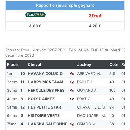
Rapport en jeu simple gagnant
3,60 €
4,20 €
Résultat Pmu - Arrivée R2C7 PRIX JEAN-ALAIN ELIPHE du Mardi 19
décembre 2023
Place
Cheval
Jockey
Cote
Red
1er
10
HAVANA DOLUCIO
ABRIVARD M.
3.6
01'16
2ème
11
HARRY MONTAVAL
PAILLE J.
43
01'16
3ème
1
HERCULE DES PRES
GUYARD A.
102
01'16
4ème
6
HOLY D'AIMTE
PRAT G.
49
01'16
5ème
12
HEY PETITE STAR
CHAVATTE D. G.
94
01'16
6ème
5
HISTOIRE VERTE
DAOUGABEL M.
40
01'16
7ème
4
HANSKA SAUTONNE
CRIADO M.
38
01'16