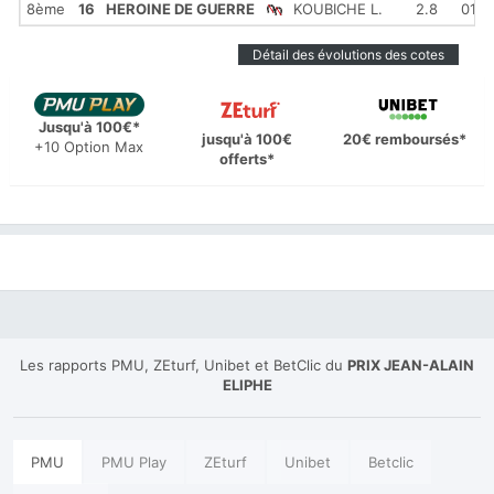
8ème
16
HEROINE DE GUERRE
KOUBICHE L.
2.8
01'16
Détail des évolutions des cotes
Jusqu'à 100€*
jusqu'à 100€
20€ remboursés*
+10 Option Max
offerts*
Les rapports PMU, ZEturf, Unibet et BetClic du
PRIX JEAN-ALAIN
ELIPHE
PMU
PMU Play
ZEturf
Unibet
Betclic