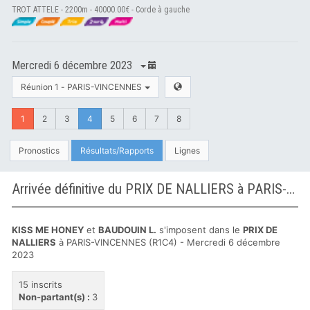
TROT ATTELE - 2200m - 40000.00€ - Corde à gauche
Mercredi 6 décembre 2023
Réunion 1 - PARIS-VINCENNES
1
2
3
4
5
6
7
8
Pronostics
Résultats/Rapports
Lignes
Arrivée définitive du PRIX DE NALLIERS à PARIS-VINCENNES
KISS ME HONEY
et
BAUDOUIN L.
s'imposent dans le
PRIX DE
NALLIERS
à PARIS-VINCENNES (R1C4) - Mercredi 6 décembre
2023
15 inscrits
Non-partant(s) :
3