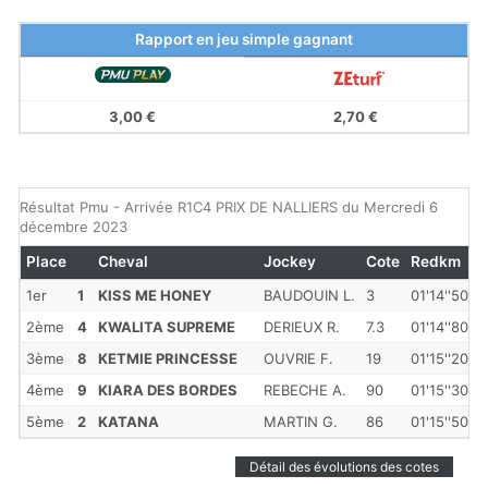
Rapport en jeu simple gagnant
3,00 €
2,70 €
Résultat Pmu - Arrivée R1C4 PRIX DE NALLIERS du Mercredi 6
décembre 2023
Place
Cheval
Jockey
Cote
Redkm
1er
1
KISS ME HONEY
BAUDOUIN L.
3
01'14''50
2ème
4
KWALITA SUPREME
DERIEUX R.
7.3
01'14''80
3ème
8
KETMIE PRINCESSE
OUVRIE F.
19
01'15''20
4ème
9
KIARA DES BORDES
REBECHE A.
90
01'15''30
5ème
2
KATANA
MARTIN G.
86
01'15''50
Détail des évolutions des cotes