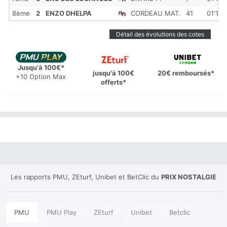
8ème
2
ENZO DHELPA
CORDEAU MAT.
41
01'18'
Détail des évolutions des cotes
Jusqu'à 100€*
jusqu'à 100€
20€ remboursés*
+10 Option Max
offerts*
Les rapports PMU, ZEturf, Unibet et BetClic du
PRIX NOSTALGIE
PMU
PMU Play
ZEturf
Unibet
Betclic