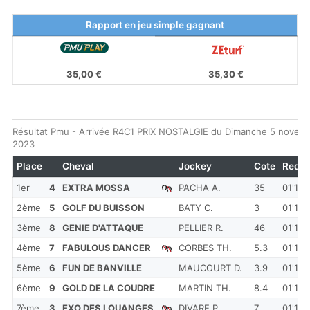
Rapport en jeu simple gagnant
35,00 €
35,30 €
Résultat Pmu - Arrivée R4C1 PRIX NOSTALGIE du Dimanche 5 novem
2023
Place
Cheval
Jockey
Cote
Redk
1er
4
EXTRA MOSSA
PACHA A.
35
01'17'
2ème
5
GOLF DU BUISSON
BATY C.
3
01'17'
3ème
8
GENIE D'ATTAQUE
PELLIER R.
46
01'17'
4ème
7
FABULOUS DANCER
CORBES TH.
5.3
01'17'
5ème
6
FUN DE BANVILLE
MAUCOURT D.
3.9
01'17'
6ème
9
GOLD DE LA COUDRE
MARTIN TH.
8.4
01'17'
7ème
3
EXO DES LOUANGES
DIVARE P.
7
01'18'