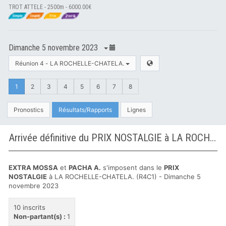
TROT ATTELE - 2500m - 6000.00€
Dimanche 5 novembre 2023
Réunion 4 - LA ROCHELLE-CHATELA.
1
2
3
4
5
6
7
8
Pronostics
Résultats/Rapports
Lignes
Arrivée définitive du PRIX NOSTALGIE à LA ROCHELLE-CHATELA.
EXTRA MOSSA
et
PACHA A.
s'imposent dans le
PRIX
NOSTALGIE
à LA ROCHELLE-CHATELA. (R4C1) - Dimanche 5
novembre 2023
10 inscrits
Non-partant(s) :
1