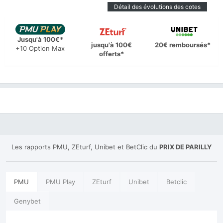
Détail des évolutions des cotes
Jusqu'à 100€*
jusqu'à 100€
20€ remboursés*
+10 Option Max
offerts*
Les rapports PMU, ZEturf, Unibet et BetClic du
PRIX DE PARILLY
PMU
PMU Play
ZEturf
Unibet
Betclic
Genybet