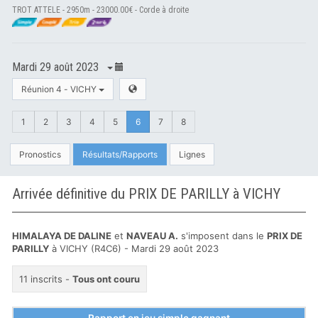
TROT ATTELE - 2950m - 23000.00€ - Corde à droite
Mardi 29 août 2023
Réunion 4 - VICHY
1
2
3
4
5
6
7
8
Pronostics
Résultats/Rapports
Lignes
Arrivée définitive du PRIX DE PARILLY à VICHY
HIMALAYA DE DALINE
et
NAVEAU A.
s'imposent dans le
PRIX DE
PARILLY
à VICHY (R4C6) - Mardi 29 août 2023
11 inscrits -
Tous ont couru