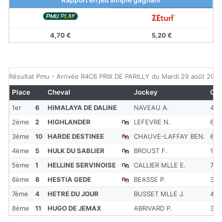
Rapport en jeu simple gagnant
4,70 €
5,20 €
Résultat Pmu - Arrivée R4C6 PRIX DE PARILLY du Mardi 29 août 202
Place
Cheval
Jockey
Cot
1er
6
HIMALAYA DE DALINE
NAVEAU A.
4.7
2ème
2
HIGHLANDER
LEFEVRE N.
6.8
3ème
10
HARDE DESTINEE
CHAUVE-LAFFAY BEN.
6.6
4ème
5
HULK DU SABLIER
BROUST F.
11
5ème
1
HELLINE SERVINOISE
CALLIER MLLE E.
71
6ème
8
HESTIA GEDE
BEASSE P.
3.1
7ème
4
HETRE DU JOUR
BUSSET MLLE J.
49
8ème
11
HUGO DE JEMAX
ABRIVARD P.
37