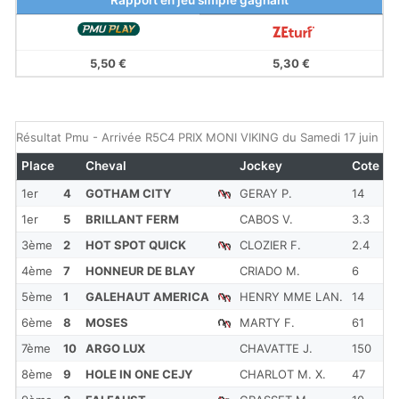
Rapport en jeu simple gagnant
5,50 €
5,30 €
Résultat Pmu - Arrivée R5C4 PRIX MONI VIKING du Samedi 17 juin 20
Place
Cheval
Jockey
Cote
R
1er
4
GOTHAM CITY
GERAY P.
14
1'
1er
5
BRILLANT FERM
CABOS V.
3.3
1'
3ème
2
HOT SPOT QUICK
CLOZIER F.
2.4
1'
4ème
7
HONNEUR DE BLAY
CRIADO M.
6
1'
5ème
1
GALEHAUT AMERICA
HENRY MME LAN.
14
1'
6ème
8
MOSES
MARTY F.
61
1'
7ème
10
ARGO LUX
CHAVATTE J.
150
1'
8ème
9
HOLE IN ONE CEJY
CHARLOT M. X.
47
1'