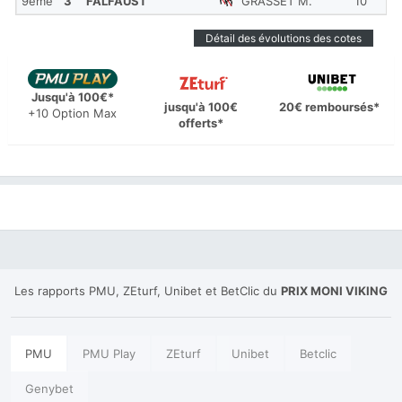
9ème
3
FALFAUST
GRASSET M.
10
1'
Détail des évolutions des cotes
Jusqu'à 100€*
jusqu'à 100€
20€ remboursés*
+10 Option Max
offerts*
Les rapports PMU, ZEturf, Unibet et BetClic du
PRIX MONI VIKING
PMU
PMU Play
ZEturf
Unibet
Betclic
Genybet